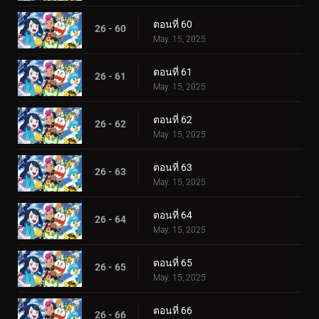
ตอนที่ 60
26 - 60
May. 15, 2025
ตอนที่ 61
26 - 61
May. 15, 2025
ตอนที่ 62
26 - 62
May. 15, 2025
ตอนที่ 63
26 - 63
May. 15, 2025
ตอนที่ 64
26 - 64
May. 15, 2025
ตอนที่ 65
26 - 65
May. 15, 2025
ตอนที่ 66
26 - 66