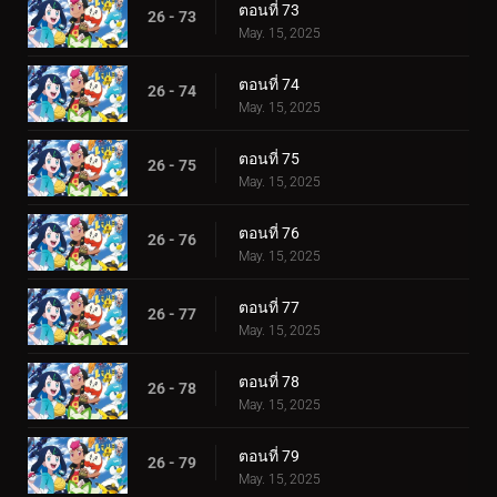
ตอนที่ 73
26 - 73
May. 15, 2025
ตอนที่ 74
26 - 74
May. 15, 2025
ตอนที่ 75
26 - 75
May. 15, 2025
ตอนที่ 76
26 - 76
May. 15, 2025
ตอนที่ 77
26 - 77
May. 15, 2025
ตอนที่ 78
26 - 78
May. 15, 2025
ตอนที่ 79
26 - 79
May. 15, 2025