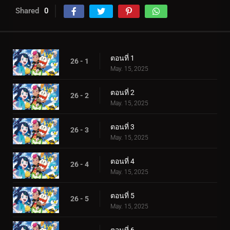
Shared
0
ตอนที่ 1
26 - 1
May. 15, 2025
ตอนที่ 2
26 - 2
May. 15, 2025
ตอนที่ 3
26 - 3
May. 15, 2025
ตอนที่ 4
26 - 4
May. 15, 2025
ตอนที่ 5
26 - 5
May. 15, 2025