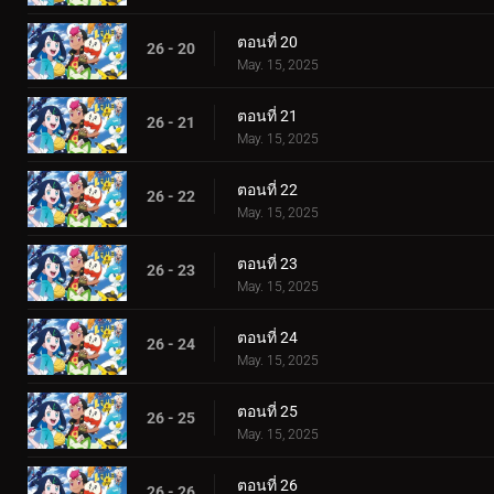
ตอนที่ 20
26 - 20
May. 15, 2025
ตอนที่ 21
26 - 21
May. 15, 2025
ตอนที่ 22
26 - 22
May. 15, 2025
ตอนที่ 23
26 - 23
May. 15, 2025
ตอนที่ 24
26 - 24
May. 15, 2025
ตอนที่ 25
26 - 25
May. 15, 2025
ตอนที่ 26
26 - 26