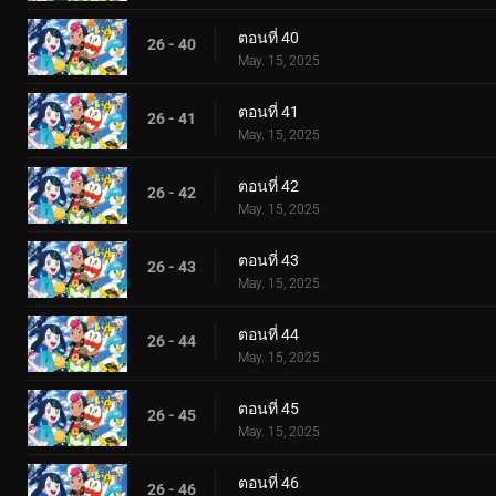
ตอนที่ 40
26 - 40
May. 15, 2025
ตอนที่ 41
26 - 41
May. 15, 2025
ตอนที่ 42
26 - 42
May. 15, 2025
ตอนที่ 43
26 - 43
May. 15, 2025
ตอนที่ 44
26 - 44
May. 15, 2025
ตอนที่ 45
26 - 45
May. 15, 2025
ตอนที่ 46
26 - 46