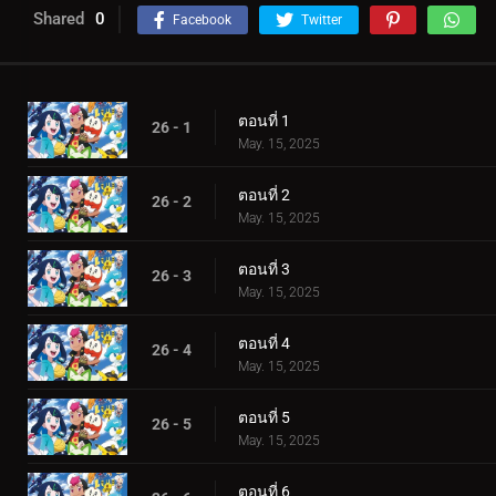
Shared
0
Facebook
Twitter
ตอนที่ 1
26 - 1
May. 15, 2025
ตอนที่ 2
26 - 2
May. 15, 2025
ตอนที่ 3
26 - 3
May. 15, 2025
ตอนที่ 4
26 - 4
May. 15, 2025
ตอนที่ 5
26 - 5
May. 15, 2025
ตอนที่ 6