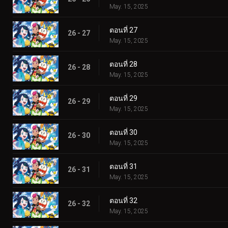
May. 15, 2025
ตอนที่ 27
26 - 27
May. 15, 2025
ตอนที่ 28
26 - 28
May. 15, 2025
ตอนที่ 29
26 - 29
May. 15, 2025
ตอนที่ 30
26 - 30
May. 15, 2025
ตอนที่ 31
26 - 31
May. 15, 2025
ตอนที่ 32
26 - 32
May. 15, 2025