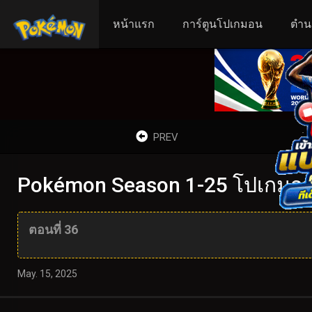
หน้าแรก
การ์ตูนโปเกมอน
ตำน
PREV
Pokémon Season 1-25 โปเกมอน 
ตอนที่ 36
May. 15, 2025