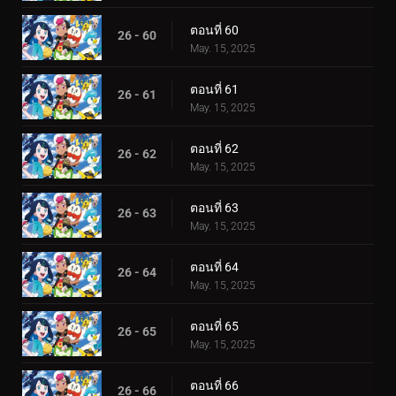
ตอนที่ 60
26 - 60
May. 15, 2025
ตอนที่ 61
26 - 61
May. 15, 2025
ตอนที่ 62
26 - 62
May. 15, 2025
ตอนที่ 63
26 - 63
May. 15, 2025
ตอนที่ 64
26 - 64
May. 15, 2025
ตอนที่ 65
26 - 65
May. 15, 2025
ตอนที่ 66
26 - 66