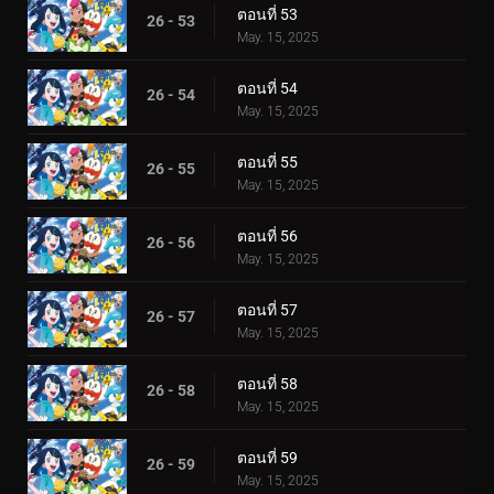
ตอนที่ 53
26 - 53
May. 15, 2025
ตอนที่ 54
26 - 54
May. 15, 2025
ตอนที่ 55
26 - 55
May. 15, 2025
ตอนที่ 56
26 - 56
May. 15, 2025
ตอนที่ 57
26 - 57
May. 15, 2025
ตอนที่ 58
26 - 58
May. 15, 2025
ตอนที่ 59
26 - 59
May. 15, 2025