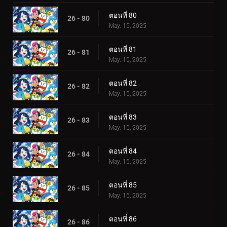
ตอนที่ 80
26 - 80
May. 15, 2025
ตอนที่ 81
26 - 81
May. 15, 2025
ตอนที่ 82
26 - 82
May. 15, 2025
ตอนที่ 83
26 - 83
May. 15, 2025
ตอนที่ 84
26 - 84
May. 15, 2025
ตอนที่ 85
26 - 85
May. 15, 2025
ตอนที่ 86
26 - 86