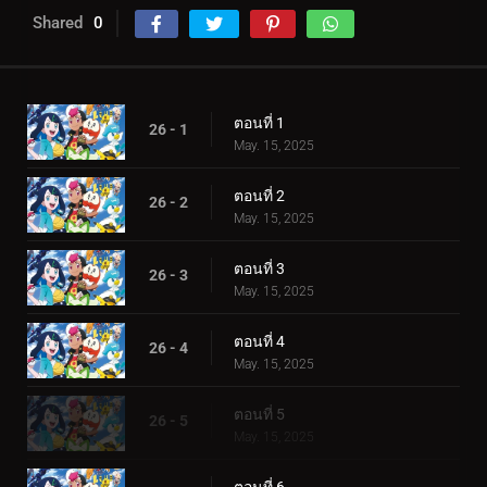
Shared
0
ตอนที่ 1
26 - 1
May. 15, 2025
ตอนที่ 2
26 - 2
May. 15, 2025
ตอนที่ 3
26 - 3
May. 15, 2025
ตอนที่ 4
26 - 4
May. 15, 2025
ตอนที่ 5
26 - 5
May. 15, 2025