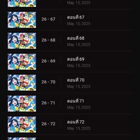
May. 15, 2025
ตอนที่ 67
26 - 67
May. 15, 2025
ตอนที่ 68
26 - 68
May. 15, 2025
ตอนที่ 69
26 - 69
May. 15, 2025
ตอนที่ 70
26 - 70
May. 15, 2025
ตอนที่ 71
26 - 71
May. 15, 2025
ตอนที่ 72
26 - 72
May. 15, 2025