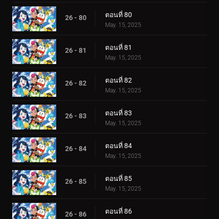
ตอนที่ 80
26 - 80
May. 15, 2025
ตอนที่ 81
26 - 81
May. 15, 2025
ตอนที่ 82
26 - 82
May. 15, 2025
ตอนที่ 83
26 - 83
May. 15, 2025
ตอนที่ 84
26 - 84
May. 15, 2025
ตอนที่ 85
26 - 85
May. 15, 2025
ตอนที่ 86
26 - 86