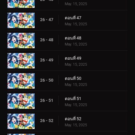
May. 15, 2025
ตอนที่ 47
26 - 47
May. 15, 2025
ตอนที่ 48
26 - 48
May. 15, 2025
ตอนที่ 49
26 - 49
May. 15, 2025
ตอนที่ 50
26 - 50
May. 15, 2025
ตอนที่ 51
26 - 51
May. 15, 2025
ตอนที่ 52
26 - 52
May. 15, 2025