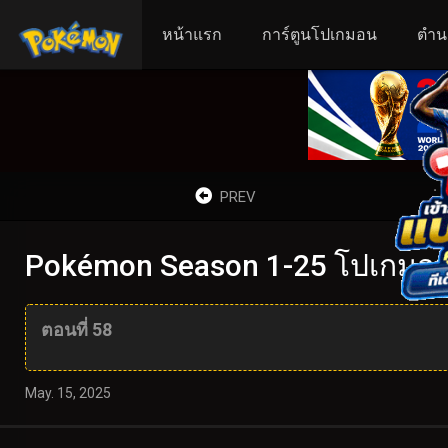
หน้าแรก
การ์ตูนโปเกมอน
ตำน
PREV
Pokémon Season 1-25 โปเกมอน 
ตอนที่ 58
May. 15, 2025