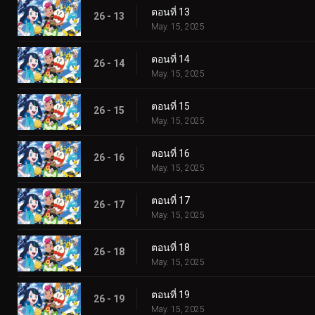
ตอนที่ 13
26 - 13
May. 15, 2025
ตอนที่ 14
26 - 14
May. 15, 2025
ตอนที่ 15
26 - 15
May. 15, 2025
ตอนที่ 16
26 - 16
May. 15, 2025
ตอนที่ 17
26 - 17
May. 15, 2025
ตอนที่ 18
26 - 18
May. 15, 2025
ตอนที่ 19
26 - 19
May. 15, 2025