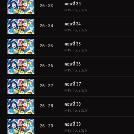
ตอนที่ 33
26 - 33
May. 15, 2025
ตอนที่ 34
26 - 34
May. 15, 2025
ตอนที่ 35
26 - 35
May. 15, 2025
ตอนที่ 36
26 - 36
May. 15, 2025
ตอนที่ 37
26 - 37
May. 15, 2025
ตอนที่ 38
26 - 38
May. 15, 2025
ตอนที่ 39
26 - 39
May. 15, 2025