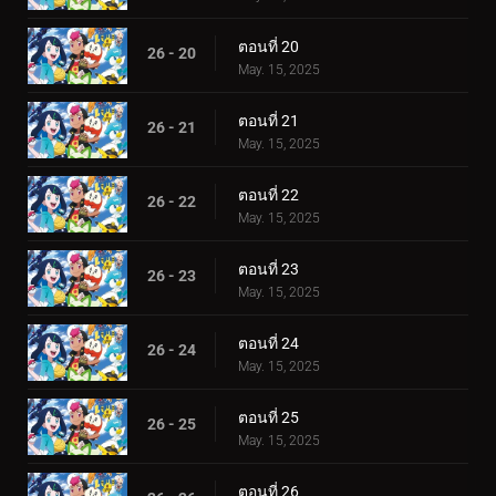
ตอนที่ 20
26 - 20
May. 15, 2025
ตอนที่ 21
26 - 21
May. 15, 2025
ตอนที่ 22
26 - 22
May. 15, 2025
ตอนที่ 23
26 - 23
May. 15, 2025
ตอนที่ 24
26 - 24
May. 15, 2025
ตอนที่ 25
26 - 25
May. 15, 2025
ตอนที่ 26