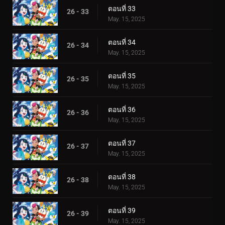
ตอนที่ 33
26 - 33
May. 15, 2025
ตอนที่ 34
26 - 34
May. 15, 2025
ตอนที่ 35
26 - 35
May. 15, 2025
ตอนที่ 36
26 - 36
May. 15, 2025
ตอนที่ 37
26 - 37
May. 15, 2025
ตอนที่ 38
26 - 38
May. 15, 2025
ตอนที่ 39
26 - 39
May. 15, 2025