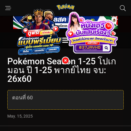
Pokémon Season 1-25 โปเก
มอน ปี 1-25 พากย์ไทย จบ:
26x60
ตอนที่ 60
May. 15, 2025