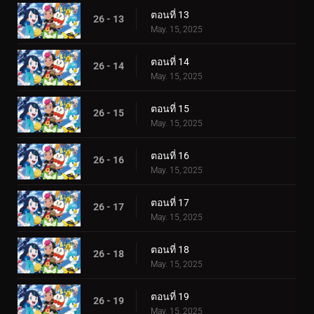
ตอนที่ 13
26 - 13
May. 15, 2025
ตอนที่ 14
26 - 14
May. 15, 2025
ตอนที่ 15
26 - 15
May. 15, 2025
ตอนที่ 16
26 - 16
May. 15, 2025
ตอนที่ 17
26 - 17
May. 15, 2025
ตอนที่ 18
26 - 18
May. 15, 2025
ตอนที่ 19
26 - 19
May. 15, 2025