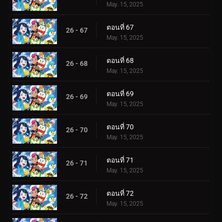
May. 15, 2025
ตอนที่ 67
26 - 67
May. 15, 2025
ตอนที่ 68
26 - 68
May. 15, 2025
ตอนที่ 69
26 - 69
May. 15, 2025
ตอนที่ 70
26 - 70
May. 15, 2025
ตอนที่ 71
26 - 71
May. 15, 2025
ตอนที่ 72
26 - 72
May. 15, 2025