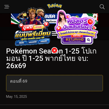
Pokémon Season 1-25 โปเก
มอน ปี 1-25 พากย์ไทย จบ:
26x69
ตอนที่ 69
May. 15, 2025