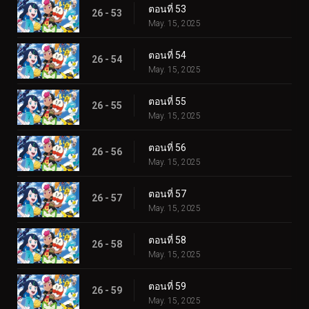
ตอนที่ 53
26 - 53
May. 15, 2025
ตอนที่ 54
26 - 54
May. 15, 2025
ตอนที่ 55
26 - 55
May. 15, 2025
ตอนที่ 56
26 - 56
May. 15, 2025
ตอนที่ 57
26 - 57
May. 15, 2025
ตอนที่ 58
26 - 58
May. 15, 2025
ตอนที่ 59
26 - 59
May. 15, 2025