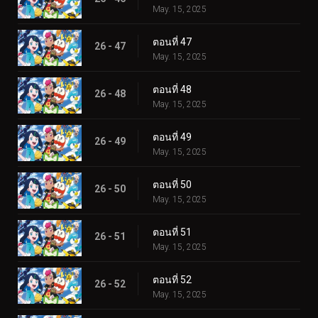
May. 15, 2025
ตอนที่ 47
26 - 47
May. 15, 2025
ตอนที่ 48
26 - 48
May. 15, 2025
ตอนที่ 49
26 - 49
May. 15, 2025
ตอนที่ 50
26 - 50
May. 15, 2025
ตอนที่ 51
26 - 51
May. 15, 2025
ตอนที่ 52
26 - 52
May. 15, 2025