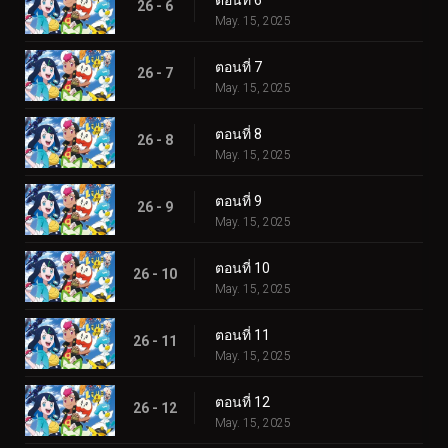
ตอนที่ 6
26 - 6
May. 15, 2025
ตอนที่ 7
26 - 7
May. 15, 2025
ตอนที่ 8
26 - 8
May. 15, 2025
ตอนที่ 9
26 - 9
May. 15, 2025
ตอนที่ 10
26 - 10
May. 15, 2025
ตอนที่ 11
26 - 11
May. 15, 2025
ตอนที่ 12
26 - 12
May. 15, 2025