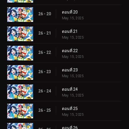
ตอนที่ 20
26 - 20
May. 15, 2025
ตอนที่ 21
26 - 21
May. 15, 2025
ตอนที่ 22
26 - 22
May. 15, 2025
ตอนที่ 23
26 - 23
May. 15, 2025
ตอนที่ 24
26 - 24
May. 15, 2025
ตอนที่ 25
26 - 25
May. 15, 2025
ตอนที่ 26