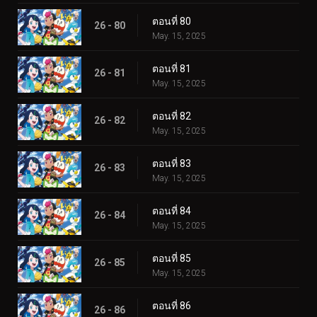
ตอนที่ 80
26 - 80
May. 15, 2025
ตอนที่ 81
26 - 81
May. 15, 2025
ตอนที่ 82
26 - 82
May. 15, 2025
ตอนที่ 83
26 - 83
May. 15, 2025
ตอนที่ 84
26 - 84
May. 15, 2025
ตอนที่ 85
26 - 85
May. 15, 2025
ตอนที่ 86
26 - 86