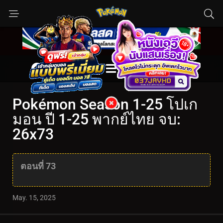
Pokémon Season 1-25 โปเก
มอน ปี 1-25 พากย์ไทย จบ:
26x73
ตอนที่ 73
May. 15, 2025