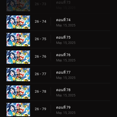
ตอนที่ 73
26 - 73
May. 15, 2025
ตอนที่ 74
26 - 74
May. 15, 2025
ตอนที่ 75
26 - 75
May. 15, 2025
ตอนที่ 76
26 - 76
May. 15, 2025
ตอนที่ 77
26 - 77
May. 15, 2025
ตอนที่ 78
26 - 78
May. 15, 2025
ตอนที่ 79
26 - 79
May. 15, 2025