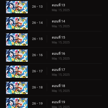
ตอนที่ 13
26 - 13
May. 15, 2025
ตอนที่ 14
26 - 14
May. 15, 2025
ตอนที่ 15
26 - 15
May. 15, 2025
ตอนที่ 16
26 - 16
May. 15, 2025
ตอนที่ 17
26 - 17
May. 15, 2025
ตอนที่ 18
26 - 18
May. 15, 2025
ตอนที่ 19
26 - 19
May. 15, 2025