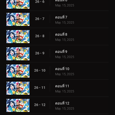
ตอนที่ 6
26 - 6
May. 15, 2025
ตอนที่ 7
26 - 7
May. 15, 2025
ตอนที่ 8
26 - 8
May. 15, 2025
ตอนที่ 9
26 - 9
May. 15, 2025
ตอนที่ 10
26 - 10
May. 15, 2025
ตอนที่ 11
26 - 11
May. 15, 2025
ตอนที่ 12
26 - 12
May. 15, 2025