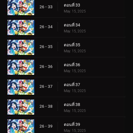
ตอนที่ 33
26 - 33
May. 15, 2025
ตอนที่ 34
26 - 34
May. 15, 2025
ตอนที่ 35
26 - 35
May. 15, 2025
ตอนที่ 36
26 - 36
May. 15, 2025
ตอนที่ 37
26 - 37
May. 15, 2025
ตอนที่ 38
26 - 38
May. 15, 2025
ตอนที่ 39
26 - 39
May. 15, 2025