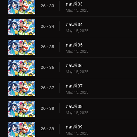
ตอนที่ 33
26 - 33
May. 15, 2025
ตอนที่ 34
26 - 34
May. 15, 2025
ตอนที่ 35
26 - 35
May. 15, 2025
ตอนที่ 36
26 - 36
May. 15, 2025
ตอนที่ 37
26 - 37
May. 15, 2025
ตอนที่ 38
26 - 38
May. 15, 2025
ตอนที่ 39
26 - 39
May. 15, 2025