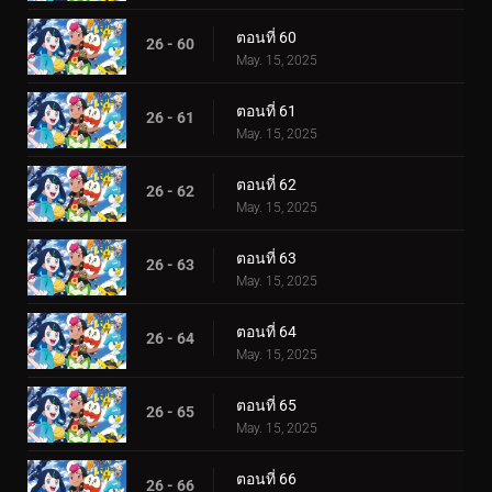
ตอนที่ 60
26 - 60
May. 15, 2025
ตอนที่ 61
26 - 61
May. 15, 2025
ตอนที่ 62
26 - 62
May. 15, 2025
ตอนที่ 63
26 - 63
May. 15, 2025
ตอนที่ 64
26 - 64
May. 15, 2025
ตอนที่ 65
26 - 65
May. 15, 2025
ตอนที่ 66
26 - 66