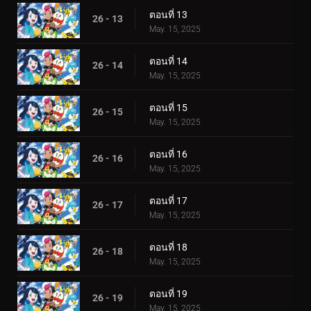
ตอนที่ 13
26 - 13
May. 15, 2025
ตอนที่ 14
26 - 14
May. 15, 2025
ตอนที่ 15
26 - 15
May. 15, 2025
ตอนที่ 16
26 - 16
May. 15, 2025
ตอนที่ 17
26 - 17
May. 15, 2025
ตอนที่ 18
26 - 18
May. 15, 2025
ตอนที่ 19
26 - 19
May. 15, 2025