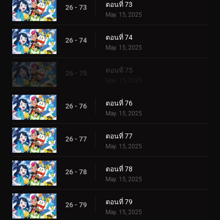
ตอนที่ 73
26 - 73
May. 15, 2025
ตอนที่ 74
26 - 74
May. 15, 2025
ตอนที่ 75
26 - 75
May. 15, 2025
ตอนที่ 76
26 - 76
May. 15, 2025
ตอนที่ 77
26 - 77
May. 15, 2025
ตอนที่ 78
26 - 78
May. 15, 2025
ตอนที่ 79
26 - 79
May. 15, 2025