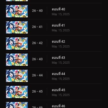
ตอนที่ 40
26 - 40
May. 15, 2025
ตอนที่ 41
26 - 41
May. 15, 2025
ตอนที่ 42
26 - 42
May. 15, 2025
ตอนที่ 43
26 - 43
May. 15, 2025
ตอนที่ 44
26 - 44
May. 15, 2025
ตอนที่ 45
26 - 45
May. 15, 2025
ตอนที่ 46
26 - 46