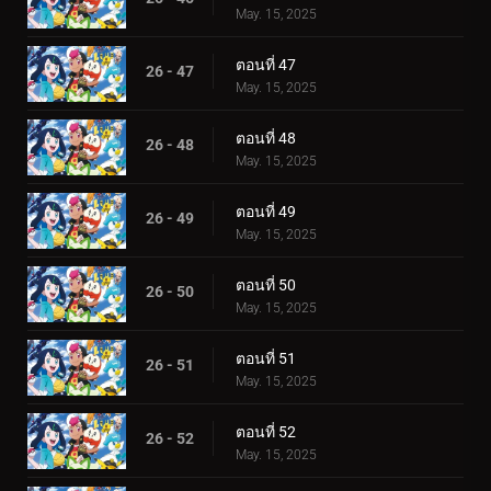
May. 15, 2025
ตอนที่ 47
26 - 47
May. 15, 2025
ตอนที่ 48
26 - 48
May. 15, 2025
ตอนที่ 49
26 - 49
May. 15, 2025
ตอนที่ 50
26 - 50
May. 15, 2025
ตอนที่ 51
26 - 51
May. 15, 2025
ตอนที่ 52
26 - 52
May. 15, 2025