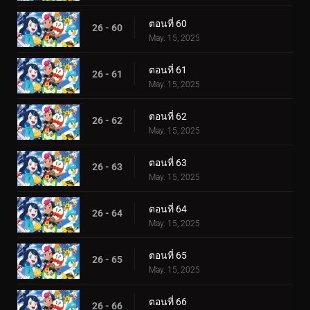
ตอนที่ 60
26 - 60
May. 15, 2025
ตอนที่ 61
26 - 61
May. 15, 2025
ตอนที่ 62
26 - 62
May. 15, 2025
ตอนที่ 63
26 - 63
May. 15, 2025
ตอนที่ 64
26 - 64
May. 15, 2025
ตอนที่ 65
26 - 65
May. 15, 2025
ตอนที่ 66
26 - 66