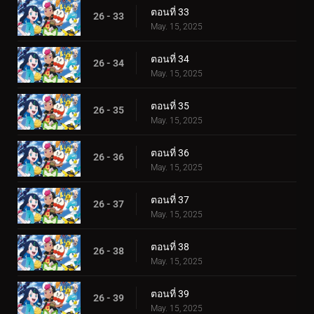
ตอนที่ 33
26 - 33
May. 15, 2025
ตอนที่ 34
26 - 34
May. 15, 2025
ตอนที่ 35
26 - 35
May. 15, 2025
ตอนที่ 36
26 - 36
May. 15, 2025
ตอนที่ 37
26 - 37
May. 15, 2025
ตอนที่ 38
26 - 38
May. 15, 2025
ตอนที่ 39
26 - 39
May. 15, 2025