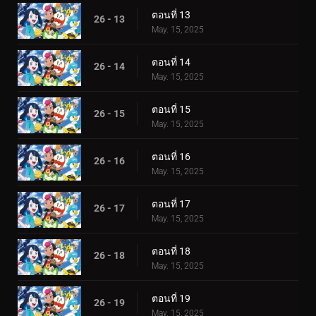
ตอนที่ 13
26 - 13
May. 15, 2025
ตอนที่ 14
26 - 14
May. 15, 2025
ตอนที่ 15
26 - 15
May. 15, 2025
ตอนที่ 16
26 - 16
May. 15, 2025
ตอนที่ 17
26 - 17
May. 15, 2025
ตอนที่ 18
26 - 18
May. 15, 2025
ตอนที่ 19
26 - 19
May. 15, 2025