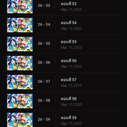
ตอนที่ 53
26 - 53
May. 15, 2025
ตอนที่ 54
26 - 54
May. 15, 2025
ตอนที่ 55
26 - 55
May. 15, 2025
ตอนที่ 56
26 - 56
May. 15, 2025
ตอนที่ 57
26 - 57
May. 15, 2025
ตอนที่ 58
26 - 58
May. 15, 2025
ตอนที่ 59
26 - 59
May. 15, 2025