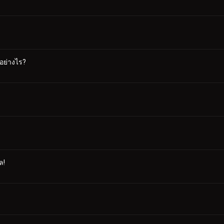
อย่างไร?
ล!