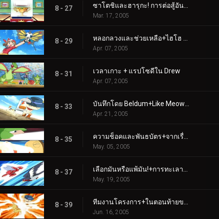
ซาโตชิและฮารุกะ! การต่อสู้อันดุเดือดในโฮเอ็น!!+กระโดดโลดเต้นถ้วยริบบิ้น!
8 - 27
Mar. 17, 2005
หลอกลวงและช่วยเหลือ+ไฮโฮ ซิลเวอร์วินด์!
8 - 29
Apr. 07, 2005
เวลาเกาะ + แรปโซดีใน Drew
8 - 31
Apr. 07, 2005
บันทึกโดย Beldum+Like Meowth to the Flame
8 - 33
Apr. 21, 2005
ความช็อคและพันธบัตร+จากเรื่องอวดอ้างสู่ความร่ำรวย
8 - 35
May. 05, 2005
เลือกมันหรือแพ้มัน!+การทะเลาะวิวาทการตัดสิน
8 - 37
May. 19, 2005
ทีมงานโครงการ+ในตอนท้ายของการต่อสู้
8 - 39
Jun. 16, 2005