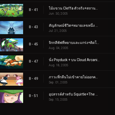
ไม้แขวน Cleffa ตัวจริง+สถานที่ที่เหมาะสมและละครใบ้ที่ใช่
8 - 41
Jun. 30, 2005
สัญลักษณ์ชีวิต+หมายเลขหนึ่ง อาร์ติคูโน
8 - 43
Jul. 21, 2005
จิกกลีพัฟที่หยาบและแกร่ง+ติดโอนิกส์
8 - 45
Aug. 04, 2005
นั่ง Psyduck + บน Cloud Arcanine
8 - 47
Aug. 18, 2005
ภาวะที่กลืนไม่เข้าคายไม่ออกครั้งใหญ่ของ Caterpie+ขอแสดงความยินดีกับเชฟ!
8 - 49
Sep. 01, 2005
อุปสรรค์สำหรับ Squirtle+The Saffron Con
8 - 51
Sep. 15, 2005