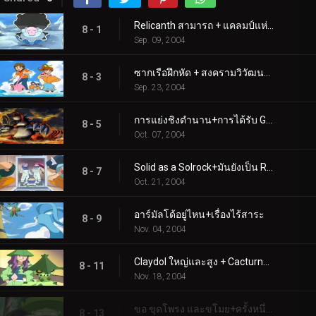
Relicanth สามารถ + แคลมป์แห่งปัญญาได้จริงๆ
8 - 1
Sep. 09, 2004
ซากเรือฝึกหัด + สงครามวิวัฒนาการ
8 - 3
Sep. 23, 2004
การแย่งชิงตำนาน+การได้รับ Groudon
8 - 5
Oct. 07, 2004
Solid as a Solrock+มันยังเป็น Rocket Roll สำหรับฉัน!
8 - 7
Oct. 21, 2004
อาร์มัลโด้อยู่ไหน+เรื่องไร้สาระ
8 - 9
Nov. 04, 2004
Claydol ใหญ่และสูง + Cacturne สำหรับสิ่งที่เลวร้ายกว่า
8 - 11
Nov. 18, 2004
ขอ ขุดโพรง และขโมย+ครั้งหนึ่งในมาไวล์
8 - 13