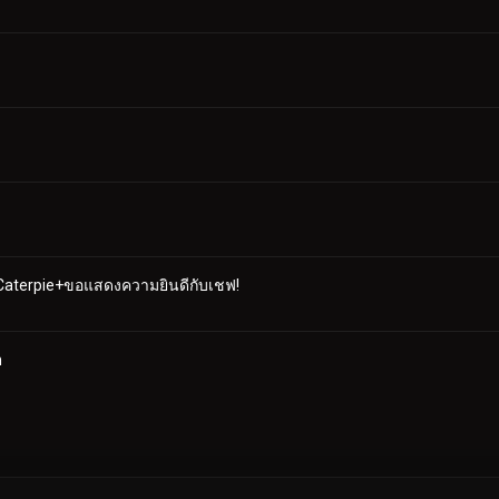
ง Caterpie+ขอแสดงความยินดีกับเชฟ!
n