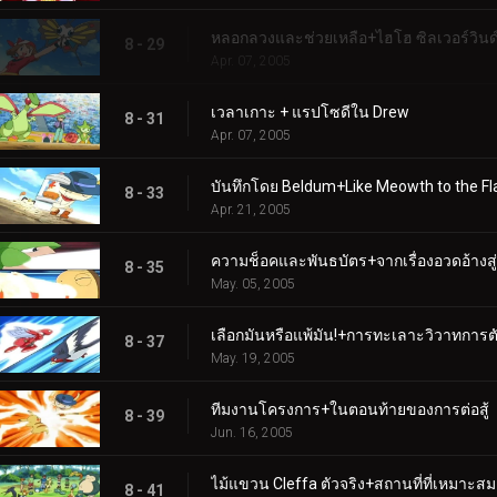
หลอกลวงและช่วยเหลือ+ไฮโฮ ซิลเวอร์วินด์
8 - 29
Apr. 07, 2005
เวลาเกาะ + แรปโซดีใน Drew
8 - 31
Apr. 07, 2005
บันทึกโดย Beldum+Like Meowth to the F
8 - 33
Apr. 21, 2005
ความช็อคและพันธบัตร+จากเรื่องอวดอ้างสู
8 - 35
May. 05, 2005
เลือกมันหรือแพ้มัน!+การทะเลาะวิวาทการต
8 - 37
May. 19, 2005
ทีมงานโครงการ+ในตอนท้ายของการต่อสู้
8 - 39
Jun. 16, 2005
ไม้แขวน Cleffa ตัวจริง+สถานที่ที่เหมาะสม
8 - 41