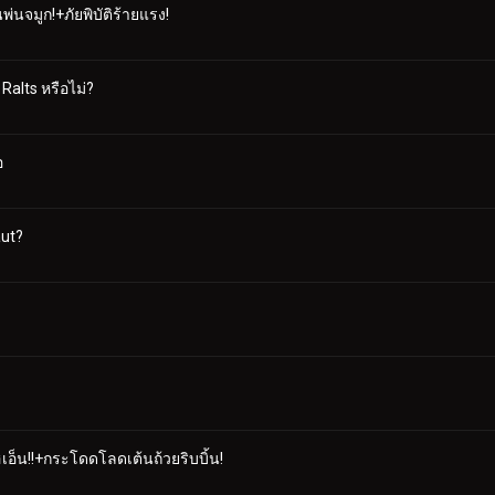
่นจมูก!+ภัยพิบัติร้ายแรง!
 Ralts หรือไม่?
อ
aut?
เอ็น!!+กระโดดโลดเต้นถ้วยริบบิ้น!