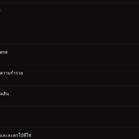
!
lame
่ความร่ำรวย
ัดสิน
และละครใบ้ที่ใช่