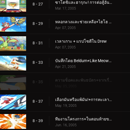
ซาโตชิและฮารุกะ! การต่อสู้อันดุเดือดในโฮเอ็น!!+กระโดดโลดเต้นถ้วยริบบิ้น!
8 - 27
Mar. 17, 2005
หลอกลวงและช่วยเหลือ+ไฮโฮ ซิลเวอร์วินด์!
8 - 29
Apr. 07, 2005
เวลาเกาะ + แรปโซดีใน Drew
8 - 31
Apr. 07, 2005
บันทึกโดย Beldum+Like Meowth to the Flame
8 - 33
Apr. 21, 2005
ความช็อคและพันธบัตร+จากเรื่องอวดอ้างสู่ความร่ำรวย
8 - 35
May. 05, 2005
เลือกมันหรือแพ้มัน!+การทะเลาะวิวาทการตัดสิน
8 - 37
May. 19, 2005
ทีมงานโครงการ+ในตอนท้ายของการต่อสู้
8 - 39
Jun. 16, 2005