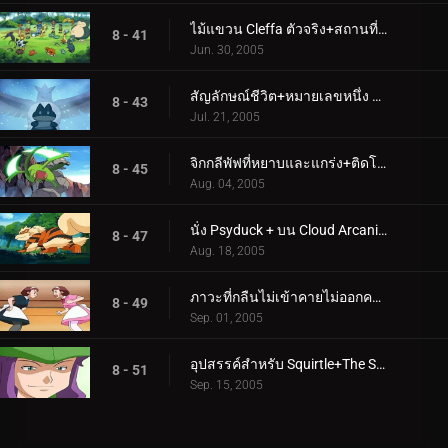
ไม้แขวน Cleffa ตัวจริง+สถานที่ที่เหมาะสมและละครใบ้ที่ใช่
8 - 41
Jun. 30, 2005
สัญลักษณ์ชีวิต+หมายเลขหนึ่ง อาร์ติคูโน
8 - 43
Jul. 21, 2005
จิกกลีพัฟที่หยาบและแกร่ง+ติดโอนิกส์
8 - 45
Aug. 04, 2005
นั่ง Psyduck + บน Cloud Arcanine
8 - 47
Aug. 18, 2005
ภาวะที่กลืนไม่เข้าคายไม่ออกครั้งใหญ่ของ Caterpie+ขอแสดงความยินดีกับเชฟ!
8 - 49
Sep. 01, 2005
อุปสรรค์สำหรับ Squirtle+The Saffron Con
8 - 51
Sep. 15, 2005