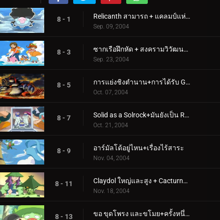
Relicanth สามารถ + แคลมป์แห่งปัญญาได้จริงๆ
8 - 1
Sep. 09, 2004
ซากเรือฝึกหัด + สงครามวิวัฒนาการ
8 - 3
Sep. 23, 2004
การแย่งชิงตำนาน+การได้รับ Groudon
8 - 5
Oct. 07, 2004
Solid as a Solrock+มันยังเป็น Rocket Roll สำหรับฉัน!
8 - 7
Oct. 21, 2004
อาร์มัลโด้อยู่ไหน+เรื่องไร้สาระ
8 - 9
Nov. 04, 2004
Claydol ใหญ่และสูง + Cacturne สำหรับสิ่งที่เลวร้ายกว่า
8 - 11
Nov. 18, 2004
ขอ ขุดโพรง และขโมย+ครั้งหนึ่งในมาไวล์
8 - 13