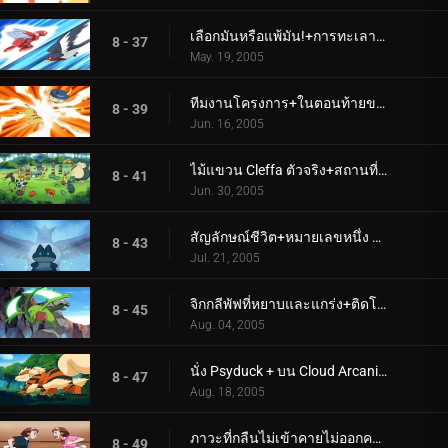
เลือกมันหรือแพ้มัน!+การทะเลาะวิวาทการตัดสิน
8 - 37
May. 19, 2005
ทีมงานโครงการ+ในตอนท้ายของการต่อสู้
8 - 39
Jun. 16, 2005
ไม้แขวน Cleffa ตัวจริง+สถานที่ที่เหมาะสมและละครใบ้ที่ใช่
8 - 41
Jun. 30, 2005
สัญลักษณ์ชีวิต+หมายเลขหนึ่ง อาร์ติคูโน
8 - 43
Jul. 21, 2005
จิกกลีพัฟที่หยาบและแกร่ง+ติดโอนิกส์
8 - 45
Aug. 04, 2005
นั่ง Psyduck + บน Cloud Arcanine
8 - 47
Aug. 18, 2005
ภาวะที่กลืนไม่เข้าคายไม่ออกครั้งใหญ่ของ Caterpie+ขอแสดงความยินดีกับเชฟ!
8 - 49