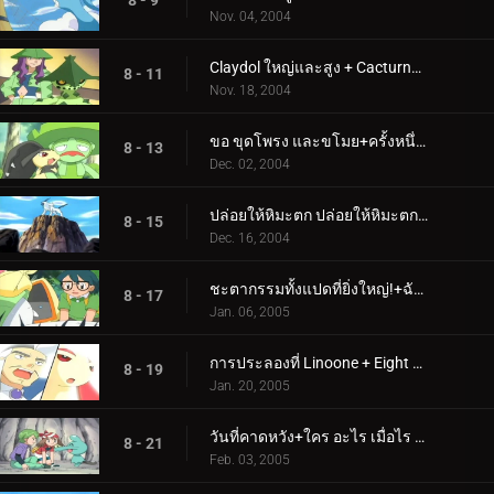
8 - 9
Nov. 04, 2004
Claydol ใหญ่และสูง + Cacturne สำหรับสิ่งที่เลวร้ายกว่า
8 - 11
Nov. 18, 2004
ขอ ขุดโพรง และขโมย+ครั้งหนึ่งในมาไวล์
8 - 13
Dec. 02, 2004
ปล่อยให้หิมะตก ปล่อยให้หิมะตก ปล่อยให้มันพ่นจมูก!+ภัยพิบัติร้ายแรง!
8 - 15
Dec. 16, 2004
ชะตากรรมทั้งแปดที่ยิ่งใหญ่!+ฉันได้ยินเสียง Ralts หรือไม่?
8 - 17
Jan. 06, 2005
การประลองที่ Linoone + Eight ยังไม่เพียงพอ
8 - 19
Jan. 20, 2005
วันที่คาดหวัง+ใคร อะไร เมื่อไร ที่ไหน Wynaut?
8 - 21
Feb. 03, 2005