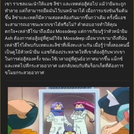
เขา ราเชลแนะนำให้แอช ลิซ่า และเทตต่อสู้ต่อไป แม้ว่ายิมจะถูก
ทำลาย แต่ก็สามารถยึดมันไว้บนหน้าผาได้ เมื่อการแข่งขันเริ่มต้น
ขึ้น ลิซ่าและเทตก็มีความสอดคล้องกันมากขึ้นกว่าเดิม ครั้งนี้แอช
จะสามารถเอาชนะพวกเขาได้หรือไม่? คำตอบอาจทำให้คุณ
ตกใจ+เหล่าฮีโร่มาถึงเมือง Mossdeep แต่การเรียนรู้ว่าหัวหน้ายิม
Ash ต้องการต่อสู้อยู่ที่ศูนย์วิจัย Mossdeep เมื่อพวกเขามาถึงที่นั่น
เหล่าฮีโร่ได้พบกับเทตและลิซ่าที่เพิ่งทะเลาะกัน เมื่อรู้ว่าทั้งสองคนนี้
เป็นดูโอ้หัวหน้ายิม แอชก็ต้องประหลาดใจที่เขาต้องสู้กับพวกเขา
ในการต่อสู้สองครั้ง ขณะใช้เวลาอยู่ที่ศูนย์อวกาศมากขึ้น แม็กซ์
และเทตไปที่กระสวยอวกาศ แต่กลับพบกับทีมร็อกเก็ตที่ต้องการ
ขโมยกระสวยอวกาศ