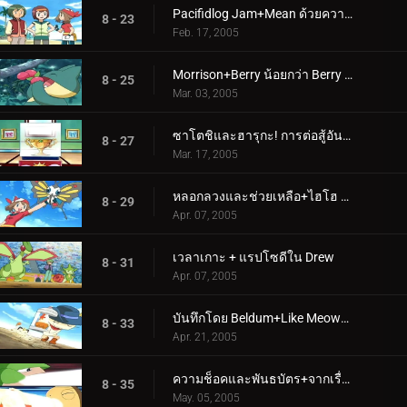
Pacifidlog Jam+Mean ด้วยความอิจฉา
8 - 23
Feb. 17, 2005
Morrison+Berry น้อยกว่า Berry น่าสนใจ
8 - 25
Mar. 03, 2005
ซาโตชิและฮารุกะ! การต่อสู้อันดุเดือดในโฮเอ็น!!+กระโดดโลดเต้นถ้วยริบบิ้น!
8 - 27
Mar. 17, 2005
หลอกลวงและช่วยเหลือ+ไฮโฮ ซิลเวอร์วินด์!
8 - 29
Apr. 07, 2005
เวลาเกาะ + แรปโซดีใน Drew
8 - 31
Apr. 07, 2005
บันทึกโดย Beldum+Like Meowth to the Flame
8 - 33
Apr. 21, 2005
ความช็อคและพันธบัตร+จากเรื่องอวดอ้างสู่ความร่ำรวย
8 - 35
May. 05, 2005