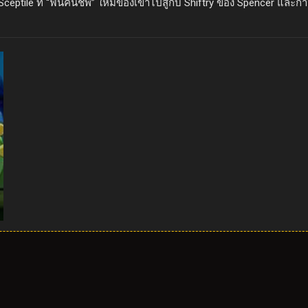
 ก็นำ Sceptile ที่ “ฟื้นคืนชีพ” ใหม่ของเขาไปสู้กับ Shiftry ของ Spencer 