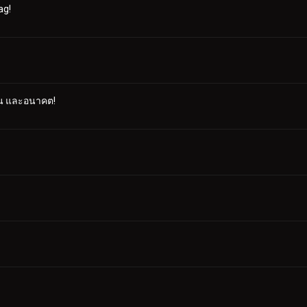
ag!
บัน และอนาคต!