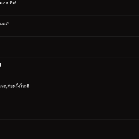
นแบบทีม!
มคติ!
!
จญภัยครั้งใหม่!