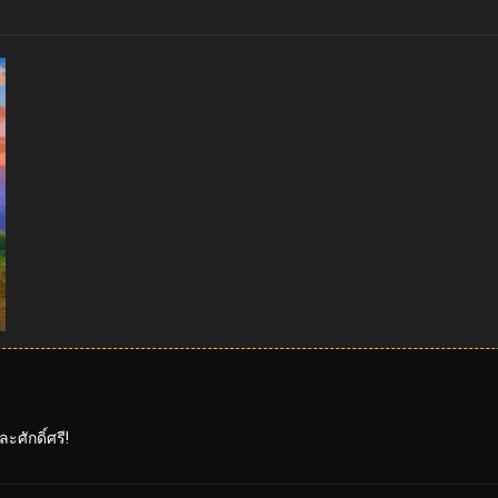
ะศักดิ์ศรี!