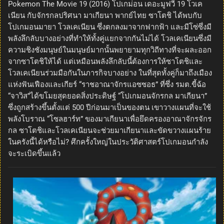
Pokemon The Movie 19 (2016) โปเกม่อน เดอะมูฟวี่ 19 โวเค
เนียน กับจักรกลปริศนา มาเกียนา พากย์ไทย ซาโตชิ ได้พบกับ
โปเกมอนมายา โวลเคเนียน ซึ่งตกลงมาจากฟากฟ้า และมีโซ่ซึ่งมี
พลังลึกลับบางอย่างที่ทำให้ทั้งคู่แยกจากกันไม่ได้ โวลเคเนียนซึ่งมี
ความชิงชังมนุษย์ในมนุษย์มากนั้นพยายามทุกวิถีทางที่จะผละออก
จากซาโตชิให้ได้ แต่เหมือนพลังลึกลับนี้ต้องการให้ซาโตชิและ
โวลเคเนียนร่วมมือกันในภารกิจบางอย่าง ในที่สุดทั้งคู่ก็มาถึงเมือง
แห่งฟันเฟืองและเกียร์ “ราชอาณาจักรแอซซอธ” ที่ซึ่ง รมต.ขี้ฉ้อ
“จาวิส”ได้ขโมยสุดยอดสิ่งประดิษฐ์ “โปเกมอนจักรกล มาเกียนา”
ซึ่งถูกสร้างขึ้นตั้งแต่ 500 ปีก่อนมาเป็นของตน เขาวางแผนที่จะใช้
พลังโบราณ “โซลฮาร์ท” ของมาเกียนาเพื่อยึดครองอาณาจักรจักร
กล ซาโตชิและโวลเคเนียนจะช่วยมาเกียนาและขัดขวางแผนร้าย
ในครังนี้ได้หรือไม่? ศึกครั้งใหญ่ในประวัติศาสตร์โปเกมอนกำลัง
จะระเบิดขึ้นแล้ว