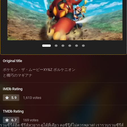
Original title
ポケモン・ザ・ムービーXY&Z ボルケニオン
と機巧のマギアナ
IMDb Rating
5.9
1,613 votes
TMDb Rating
6.7
169 votes
รวมซีรีส์ฮิต ซีรีส์หายาก ดูได้ที่เดียว คอซีรีส์ไม่ควรพลาด! เรารวบรวมซีรีส์