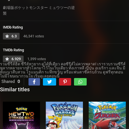
劇場版ポケットモンスター ミュウツーの逆
襲
IMDb Rating
6.3
46,341 votes
TMDb Rating
6.929
1,399 votes
รวมซีรีส์ฮิต ซีรีส์หายาก ดูได้ที่เดียว คอซีรีส์ไม่ควรพลาด! เรารวบรวมซีรีส์
หลากหลายจากทั่วโลกมาไว้ในเว็บเดียว ทั้งเกาหลี ญี่ปุ่น อเมริกา และจีน มี
ทั้งแนวสืบสวน โรแมนติก ระทึกขวัญ หรือแฟนตาซีครบถ้วน ดูฟรีทุกตอน
ไม่มีโฆษณากวนใจ เริ่มดูเลยตอนนี้
Shared
0
Similar titles