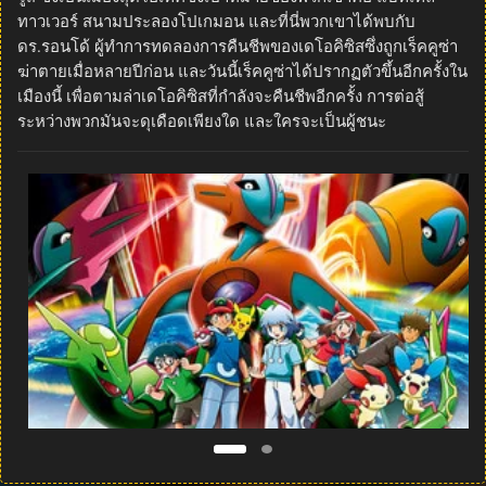
ทาวเวอร์ สนามประลองโปเกมอน และที่นี่พวกเขาได้พบกับ
ดร.รอนโด้ ผู้ทำการทดลองการคืนชีพของเดโอคิซิสซึ่งถูกเร็คคูซ่า
ฆ่าตายเมื่อหลายปีก่อน และวันนี้เร็คคูซ่าได้ปรากฏตัวขึ้นอีกครั้งใน
เมืองนี้ เพื่อตามล่าเดโอคิซิสที่กำลังจะคืนชีพอีกครั้ง การต่อสู้
ระหว่างพวกมันจะดุเดือดเพียงใด และใครจะเป็นผู้ชนะ