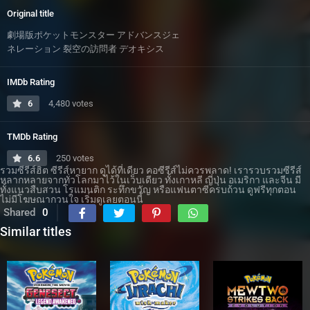
Original title
劇場版ポケットモンスター アドバンスジェ
ネレーション 裂空の訪問者 デオキシス
IMDb Rating
6
4,480 votes
TMDb Rating
6.6
250 votes
รวมซีรีส์ฮิต ซีรีส์หายาก ดูได้ที่เดียว คอซีรีส์ไม่ควรพลาด! เรารวบรวมซีรีส์
หลากหลายจากทั่วโลกมาไว้ในเว็บเดียว ทั้งเกาหลี ญี่ปุ่น อเมริกา และจีน มี
ทั้งแนวสืบสวน โรแมนติก ระทึกขวัญ หรือแฟนตาซีครบถ้วน ดูฟรีทุกตอน
ไม่มีโฆษณากวนใจ เริ่มดูเลยตอนนี้
Shared
0
Similar titles