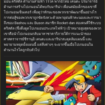
ม่อน คริสตัล ตำนานสายฟ้า ไรโค พากย์ไทย เคนตะ ปรมาจารย์
ด้านการสร้างโปเกมอนได้พบกับมาริน่า เพื่อนสมัยเด็กของเขาที่
โปเกมอนเซ็นเตอร์ เพื่อดูว่าทักษะของพวกเขาพัฒนาขึ้นอย่างไร
การต่อสู้ของพวกเขาถูกขัดจังหวะด้วยพายุฝนฟ้าคะนองและการมา
ถึงของ Bashou และ Buson สมาชิก Rocket-dan สองคนที่ใช้ระบบ
คริสตัล (ซึ่งดึงดูดโปเกมอนประเภทไฟฟ้า) เป้าหมายสูงสุดของพวก
เขาคือนำโปเกมอนกลับมาหาซาคากิภายใต้การแนะนำของ
ศาสตราจารย์ชิรานุอิ เคนตะและมาริน่าสะดุดล้มแผนนี้ และ
พยายามหยุดยั้งแผนนี้ แต่สิ่งต่างๆ จะยากขึ้นเมื่อโปเกมอนใน
ตำนานไรโคถูกจับตัวไป