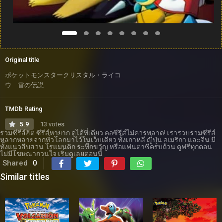
Original title
ポケットモンスタークリスタル・ライコ
ウ 雷の伝説
TMDb Rating
5.9
13 votes
รวมซีรีส์ฮิต ซีรีส์หายาก ดูได้ที่เดียว คอซีรีส์ไม่ควรพลาด! เรารวบรวมซีรีส์
หลากหลายจากทั่วโลกมาไว้ในเว็บเดียว ทั้งเกาหลี ญี่ปุ่น อเมริกา และจีน มี
ทั้งแนวสืบสวน โรแมนติก ระทึกขวัญ หรือแฟนตาซีครบถ้วน ดูฟรีทุกตอน
ไม่มีโฆษณากวนใจ เริ่มดูเลยตอนนี้
Shared
0
Similar titles