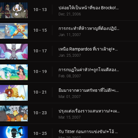
ปล่อยให้เป็นหน้าที่ของ Brocko!+A Staravia Is Born!
10 - 13
Dec. 21, 2006
การกระทำที่ห้าวหาญที่ต้องปฏิบัติตาม!+รูปทรงของสิ่งที่จะเกิดขึ้น!
10 - 15
Jan. 11, 2007
เหนือ Rampardos ที่เราเฝ้าดู!+ดุร้ายบนท้องถนน!
10 - 17
Jan. 25, 2007
การกบฏในค่าหัว!+ถูกโจมตีสองครั้ง ครั้งหนึ่งเคยเขินอาย!
10 - 19
Feb. 08, 2007
ยืมมาจากความศรัทธาที่ไม่ดี!+เห็นไหมว่าเราต้องการวิวัฒนาการ!
10 - 21
Mar. 01, 2007
ปรุงแต่งเรื่องราวแสนหวาน!+เผชิญหน้ากับความมุ่งมั่นของสตีลิกซ์!
10 - 23
Mar. 15, 2007
รับ Titter ก่อนการแข่งขัน!+โอ้ คุณรู้แผน Poffin ไหม!
10 - 25