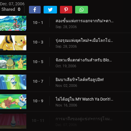
Dec. 07, 2006
Shared
0
สองขั้นแห่งการแยกจากกัน!+ตามการเดินทางของหญิงสาว!
10 - 1
Sep. 28, 2006
รุ่งอรุณแห่งยุคใหม่!+เมื่อโลกโปเกมอนมาปะทะกัน!
10 - 3
Sep. 28, 2006
จังหวะที่แตกต่างกันสำหรับ Blokes ที่แตกต่างกัน! + Gettin 'ทวิกกี้ด้วย!
10 - 5
Oct. 19, 2006
ยิมบาเลียร์!+ไลค์หรือลูปอิท!
10 - 7
Nov. 02, 2006
ไม่ได้อยู่ใน MY Watch Ya Don't!+การตั้งค่าโลกด้วย Buneary!
10 - 9
Nov. 16, 2006
การมาถึงของคู่แข่ง!+การจู่โจมของผู้ประสานงาน!
10 - 11
Dec. 07, 2006