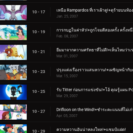
เหนือ Rampardos ที่เราเฝ้าดู!+ดุร้ายบนท้
10 - 17
Jan. 25, 2007
การกบฏในค่าหัว!+ถูกโจมตีสองครั้ง ครั้งหนึ
10 - 19
Feb. 08, 2007
ยืมมาจากความศรัทธาที่ไม่ดี!+เห็นไหมว่าเ
10 - 21
Mar. 01, 2007
ปรุงแต่งเรื่องราวแสนหวาน!+เผชิญหน้ากับคว
10 - 23
Mar. 15, 2007
รับ Titter ก่อนการแข่งขัน!+โอ้ คุณรู้แผน Po
10 - 25
Mar. 29, 2007
Drifloon on the Wind!+ชำระคะแนนที่ไม่เก่
10 - 27
Apr. 05, 2007
ความหวานอันน่าหลงใหล!+แชมป์แฝด!
10 - 29