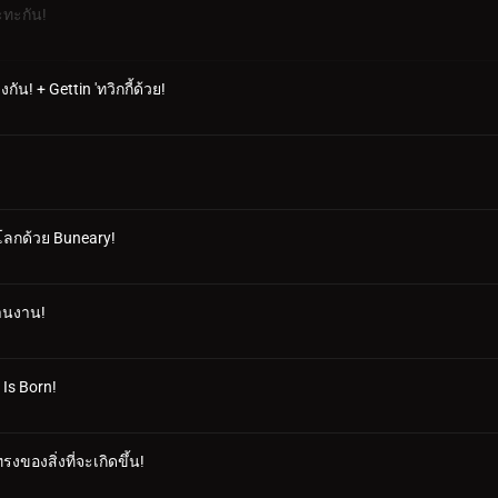
ะทะกัน!
ัน! + Gettin 'ทวิกกี้ด้วย!
าโลกด้วย Buneary!
สานงาน!
 Is Born!
งของสิ่งที่จะเกิดขึ้น!