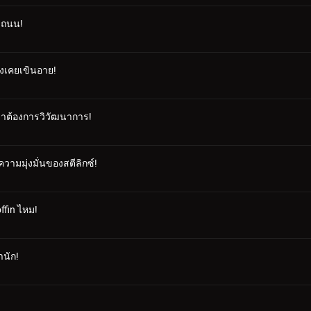
องถนน!
่งเคยเขินอาย!
ราต้องการวิวัฒนาการ!
ามมุ่งมั่นของสตีลิกซ์!
ffin ไหม!
านัก!