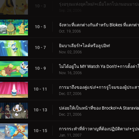
รุ่งอรุณแห่งยุคใหม่!+เมื่อโลกโปเกมอนมาป
10 - 3
Sep. 28, 2006
จังหวะที่แตกต่างกันสำหรับ Blokes ที่แตกต่างก
10 - 5
Oct. 19, 2006
ยิมบาเลียร์!+ไลค์หรือลูปอิท!
10 - 7
Nov. 02, 2006
ไม่ได้อยู่ใน MY Watch Ya Don't!+การตั้งค่
10 - 9
Nov. 16, 2006
การมาถึงของคู่แข่ง!+การจู่โจมของผู้ประ
10 - 11
Dec. 07, 2006
ปล่อยให้เป็นหน้าที่ของ Brocko!+A Staravia
10 - 13
Dec. 21, 2006
การกระทำที่ห้าวหาญที่ต้องปฏิบัติตาม!+รูปทร
10 - 15
Jan. 11, 2007