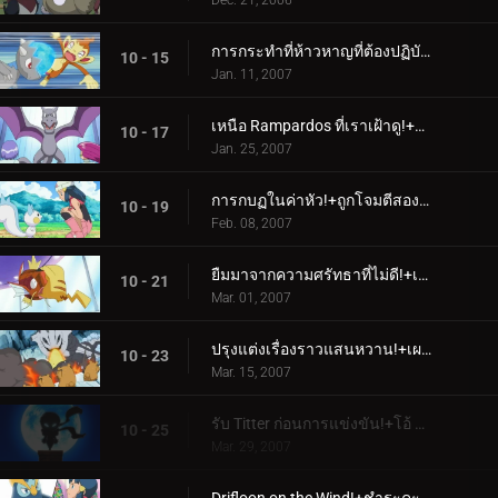
Dec. 21, 2006
การกระทำที่ห้าวหาญที่ต้องปฏิบัติตาม!+รูปทรงของสิ่งที่จะเกิดขึ้น!
10 - 15
Jan. 11, 2007
เหนือ Rampardos ที่เราเฝ้าดู!+ดุร้ายบนท้องถนน!
10 - 17
Jan. 25, 2007
การกบฏในค่าหัว!+ถูกโจมตีสองครั้ง ครั้งหนึ่งเคยเขินอาย!
10 - 19
Feb. 08, 2007
ยืมมาจากความศรัทธาที่ไม่ดี!+เห็นไหมว่าเราต้องการวิวัฒนาการ!
10 - 21
Mar. 01, 2007
ปรุงแต่งเรื่องราวแสนหวาน!+เผชิญหน้ากับความมุ่งมั่นของสตีลิกซ์!
10 - 23
Mar. 15, 2007
รับ Titter ก่อนการแข่งขัน!+โอ้ คุณรู้แผน Poffin ไหม!
10 - 25
Mar. 29, 2007