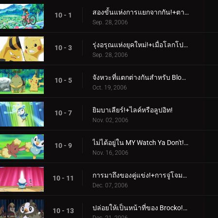
สองขั้นแห่งการแยกจากกัน!+ตามการเดินทางของหญิงสาว!
10 - 1
Sep. 28, 2006
รุ่งอรุณแห่งยุคใหม่!+เมื่อโลกโปเกมอนมาปะทะกัน!
10 - 3
Sep. 28, 2006
จังหวะที่แตกต่างกันสำหรับ Blokes ที่แตกต่างกัน! + Gettin 'ทวิกกี้ด้วย!
10 - 5
Oct. 19, 2006
ยิมบาเลียร์!+ไลค์หรือลูปอิท!
10 - 7
Nov. 02, 2006
ไม่ได้อยู่ใน MY Watch Ya Don't!+การตั้งค่าโลกด้วย Buneary!
10 - 9
Nov. 16, 2006
การมาถึงของคู่แข่ง!+การจู่โจมของผู้ประสานงาน!
10 - 11
Dec. 07, 2006
ปล่อยให้เป็นหน้าที่ของ Brocko!+A Staravia Is Born!
10 - 13