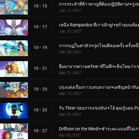
การกระทำที่ห้าวหาญที่ต้องปฏิบัติตาม!+รูปทร
10 - 15
Jan. 11, 2007
เหนือ Rampardos ที่เราเฝ้าดู!+ดุร้ายบนท้
10 - 17
Jan. 25, 2007
การกบฏในค่าหัว!+ถูกโจมตีสองครั้ง ครั้งหนึ
10 - 19
Feb. 08, 2007
ยืมมาจากความศรัทธาที่ไม่ดี!+เห็นไหมว่าเ
10 - 21
Mar. 01, 2007
ปรุงแต่งเรื่องราวแสนหวาน!+เผชิญหน้ากับคว
10 - 23
Mar. 15, 2007
รับ Titter ก่อนการแข่งขัน!+โอ้ คุณรู้แผน Po
10 - 25
Mar. 29, 2007
Drifloon on the Wind!+ชำระคะแนนที่ไม่เก่
10 - 27
Apr. 05, 2007