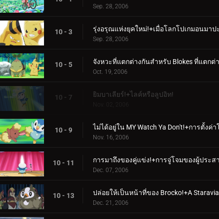
Sep. 28, 2006
รุ่งอรุณแห่งยุคใหม่!+เมื่อโลกโปเกมอนมาป
10 - 3
Sep. 28, 2006
จังหวะที่แตกต่างกันสำหรับ Blokes ที่แตกต่างก
10 - 5
Oct. 19, 2006
ยิมบาเลียร์!+ไลค์หรือลูปอิท!
10 - 7
Nov. 02, 2006
ไม่ได้อยู่ใน MY Watch Ya Don't!+การตั้งค่
10 - 9
Nov. 16, 2006
การมาถึงของคู่แข่ง!+การจู่โจมของผู้ประ
10 - 11
Dec. 07, 2006
ปล่อยให้เป็นหน้าที่ของ Brocko!+A Staravia
10 - 13
Dec. 21, 2006