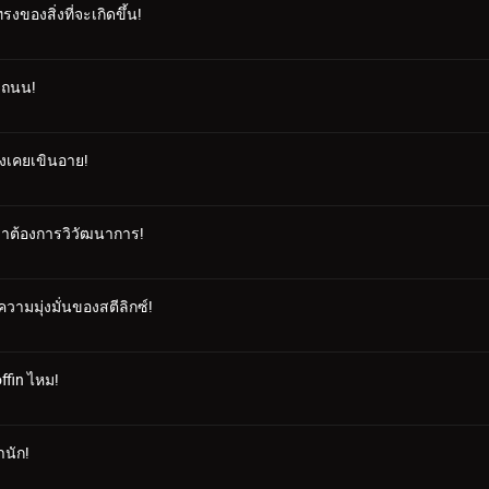
งของสิ่งที่จะเกิดขึ้น!
องถนน!
่งเคยเขินอาย!
ราต้องการวิวัฒนาการ!
ามมุ่งมั่นของสตีลิกซ์!
ffin ไหม!
านัก!