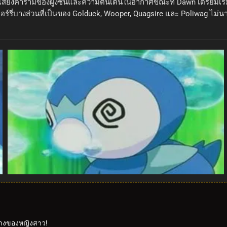
เสียงคำรามของฝูงชนและความตื่นเต้นในอากาศขณะที่ Dawn เตรียมเริ่มก
์รี่บางส่วนที่เป็นของ Golduck, Wooper, Quagsire และ Poliwag ไม่นานห
ทางของหญิงสาว!