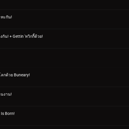
ะทะกัน!
ัน! + Gettin 'ทวิกกี้ด้วย!
าโลกด้วย Buneary!
สานงาน!
 Is Born!