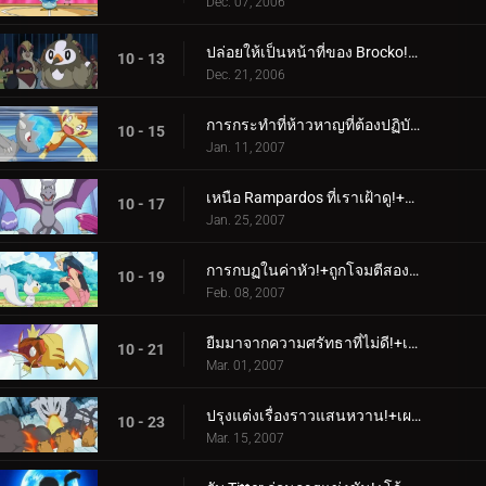
Dec. 07, 2006
ปล่อยให้เป็นหน้าที่ของ Brocko!+A Staravia Is Born!
10 - 13
Dec. 21, 2006
การกระทำที่ห้าวหาญที่ต้องปฏิบัติตาม!+รูปทรงของสิ่งที่จะเกิดขึ้น!
10 - 15
Jan. 11, 2007
เหนือ Rampardos ที่เราเฝ้าดู!+ดุร้ายบนท้องถนน!
10 - 17
Jan. 25, 2007
การกบฏในค่าหัว!+ถูกโจมตีสองครั้ง ครั้งหนึ่งเคยเขินอาย!
10 - 19
Feb. 08, 2007
ยืมมาจากความศรัทธาที่ไม่ดี!+เห็นไหมว่าเราต้องการวิวัฒนาการ!
10 - 21
Mar. 01, 2007
ปรุงแต่งเรื่องราวแสนหวาน!+เผชิญหน้ากับความมุ่งมั่นของสตีลิกซ์!
10 - 23
Mar. 15, 2007