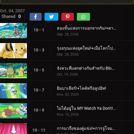
Oct. 04, 2007
Shared
0
สองขั้นแห่งการแยกจากกัน!+ตามการเดินทางของหญิงสาว!
10 - 1
Sep. 28, 2006
รุ่งอรุณแห่งยุคใหม่!+เมื่อโลกโปเกมอนมาปะทะกัน!
10 - 3
Sep. 28, 2006
จังหวะที่แตกต่างกันสำหรับ Blokes ที่แตกต่างกัน! + Gettin 'ทวิกกี้ด้วย!
10 - 5
Oct. 19, 2006
ยิมบาเลียร์!+ไลค์หรือลูปอิท!
10 - 7
Nov. 02, 2006
ไม่ได้อยู่ใน MY Watch Ya Don't!+การตั้งค่าโลกด้วย Buneary!
10 - 9
Nov. 16, 2006
การมาถึงของคู่แข่ง!+การจู่โจมของผู้ประสานงาน!
10 - 11