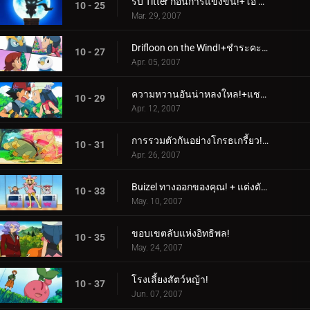
รับ Titter ก่อนการแข่งขัน!+โอ้ คุณรู้แผน Poffin ไหม!
10 - 25
Mar. 29, 2007
Drifloon on the Wind!+ชำระคะแนนที่ไม่เก่านัก!
10 - 27
Apr. 05, 2007
ความหวานอันน่าหลงใหล!+แชมป์แฝด!
10 - 29
Apr. 12, 2007
การรวมตัวกันอย่างโกรธเกรี้ยว!+พวกหญ้านั้นเป็นมิตรกับสิ่งแวดล้อมอยู่เสมอ!
10 - 31
Apr. 26, 2007
Buizel ทางออกของคุณ! + แต่งตัวทั้งหมดด้วยที่ไหนสักแห่งที่จะไป!
10 - 33
May. 10, 2007
ขอบเขตลับแห่งอิทธิพล!
10 - 35
May. 24, 2007
โรงเลี้ยงสัตว์หญ้า!
10 - 37
Jun. 07, 2007