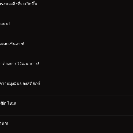
งของสิ่งที่จะเกิดขึ้น!
องถนน!
่งเคยเขินอาย!
ราต้องการวิวัฒนาการ!
ามมุ่งมั่นของสตีลิกซ์!
ffin ไหม!
านัก!