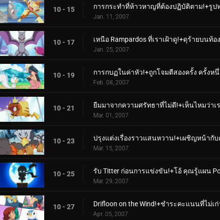
การกระทำที่ห้าวหาญที่ต้องปฏิบัติตาม!+รูปทร
10 - 15
Jan. 11, 2007
เหนือ Rampardos ที่เราเฝ้าดู!+ดุร้ายบนท้
10 - 17
Jan. 25, 2007
การกบฏในค่าหัว!+ถูกโจมตีสองครั้ง ครั้งหนึ
10 - 19
Feb. 08, 2007
ยืมมาจากความศรัทธาที่ไม่ดี!+เห็นไหมว่าเ
10 - 21
Mar. 01, 2007
ปรุงแต่งเรื่องราวแสนหวาน!+เผชิญหน้ากับคว
10 - 23
Mar. 15, 2007
รับ Titter ก่อนการแข่งขัน!+โอ้ คุณรู้แผน Po
10 - 25
Mar. 29, 2007
Drifloon on the Wind!+ชำระคะแนนที่ไม่เก่
10 - 27
Apr. 05, 2007