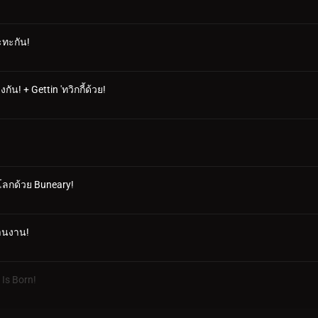
ะทะกัน!
ัน! + Gettin 'ทวิกกี้ด้วย!
าโลกด้วย Buneary!
สานงาน!
 Is Born!