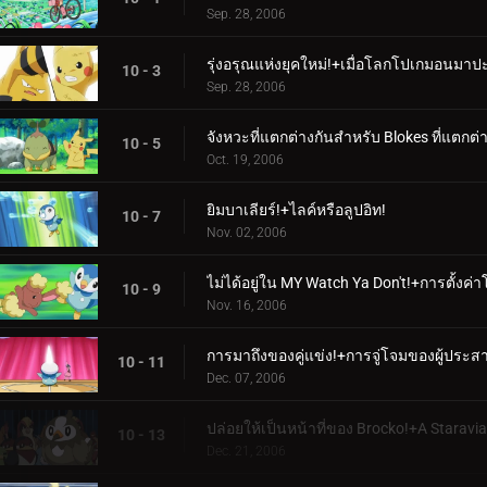
Sep. 28, 2006
รุ่งอรุณแห่งยุคใหม่!+เมื่อโลกโปเกมอนมาป
10 - 3
Sep. 28, 2006
จังหวะที่แตกต่างกันสำหรับ Blokes ที่แตกต่างก
10 - 5
Oct. 19, 2006
ยิมบาเลียร์!+ไลค์หรือลูปอิท!
10 - 7
Nov. 02, 2006
ไม่ได้อยู่ใน MY Watch Ya Don't!+การตั้งค่
10 - 9
Nov. 16, 2006
การมาถึงของคู่แข่ง!+การจู่โจมของผู้ประ
10 - 11
Dec. 07, 2006
ปล่อยให้เป็นหน้าที่ของ Brocko!+A Staravia
10 - 13
Dec. 21, 2006