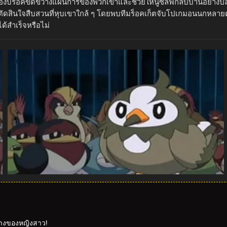
งบร็อคขัดขวางแผนการของพวกเขาและช่วยให้นูซลีฟกลับบ้านอย่างปลอ
ขาตัดสินใจสืบสวนที่หุบเขาใกล้ ๆ โดยพบทีมร็อคเก็ตจับโปเกมอนนกหลาย
้สำเร็จหรือไม่
ทางของหญิงสาว!