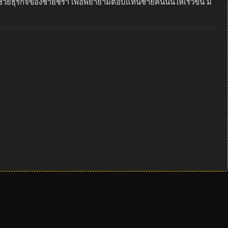
่วยธุรกิจของชายชรา เพื่อพยายามตอบแทนชายคนนั้นให้เร็วขึ้น มิ