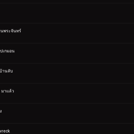
ินพระจันทร์
กโปเกมอน
บ้านลับ
 มาแล้ว
ง
wreck