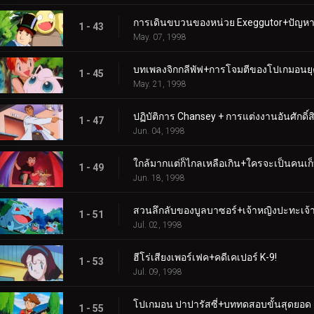
การเดินขบวนของหน่วย Exeggutor+ปัญหา
1 - 43
May. 07, 1998
บทเพลงจิกกลีพัฟ+การโจมตีของโปเกมอนยุค
1 - 45
May. 21, 1998
ปฏิบัติการ Chansey + การแต่งงานอันศักดิ์สิท
1 - 47
Jun. 04, 1998
ใกล้มากแต่ก็ไกลเหลือเกิน+ใครจะเป็นคนเก็
1 - 49
Jun. 18, 1998
สวนลึกลับของบูลบาซอร์+เจ้าหญิงปะทะเจ้
1 - 51
Jul. 02, 1998
ฮีโร่เสียงเพอร์เฟค+คดีเคเปอร์ K-9!
1 - 53
Jul. 09, 1998
โปเกมอน ปาปารัสซี่+บททดสอบขั้นสุดยอด
1 - 55