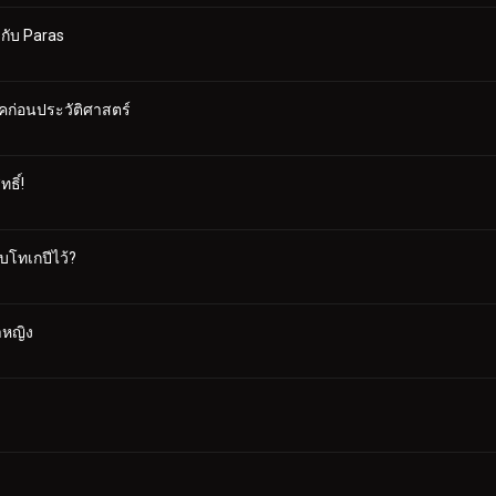
กับ Paras
ก่อนประวัติศาสตร์
ธิ์!
บโทเกปีไว้?
าหญิง