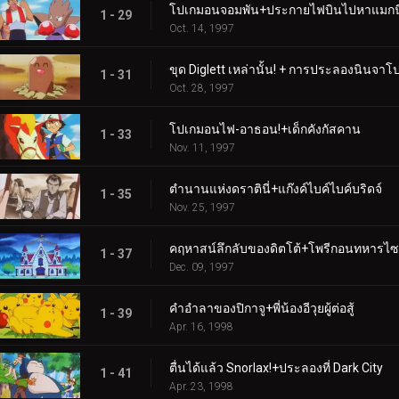
โปเกมอนจอมพัน+ประกายไฟบินไปหาแมกนี
1 - 29
Oct. 14, 1997
ขุด Diglett เหล่านั้น! + การประลองนินจาโ
1 - 31
Oct. 28, 1997
โปเกมอนไฟ-อาธอน!+เด็กคังกัสคาน
1 - 33
Nov. 11, 1997
ตำนานแห่งดราตินี่+แก๊งค์ไบค์ไบค์บริดจ์
1 - 35
Nov. 25, 1997
คฤหาสน์ลึกลับของดิตโต้+โพรีกอนทหารไซ
1 - 37
Dec. 09, 1997
คำอำลาของปิกาจู+พี่น้องอีวุยผู้ต่อสู้
1 - 39
Apr. 16, 1998
ตื่นได้แล้ว Snorlax!+ประลองที่ Dark City
1 - 41
Apr. 23, 1998