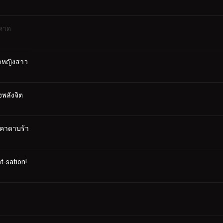
หาด
ขาหญิงสาว
พลังจิต
 คาดาบร้า
-sation!