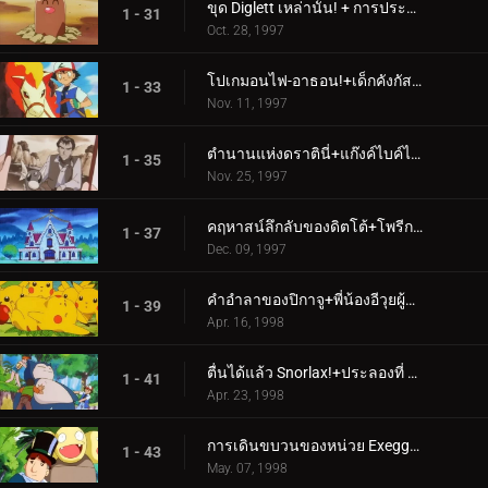
ขุด Diglett เหล่านั้น! + การประลองนินจาโปเก
1 - 31
Oct. 28, 1997
โปเกมอนไฟ-อาธอน!+เด็กคังกัสคาน
1 - 33
Nov. 11, 1997
ตำนานแห่งดราตินี่+แก๊งค์ไบค์ไบค์บริดจ์
1 - 35
Nov. 25, 1997
คฤหาสน์ลึกลับของดิตโต้+โพรีกอนทหารไซเบอร์
1 - 37
Dec. 09, 1997
คำอำลาของปิกาจู+พี่น้องอีวุยผู้ต่อสู้
1 - 39
Apr. 16, 1998
ตื่นได้แล้ว Snorlax!+ประลองที่ Dark City
1 - 41
Apr. 23, 1998
การเดินขบวนของหน่วย Exeggutor+ปัญหากับ Paras
1 - 43
May. 07, 1998