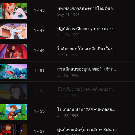
บทเพลงจิกกลีพัฟ+การโจมตีของโปเกมอนยุคก่อนประวัติศาสตร์
1 - 45
May. 21, 1998
ปฏิบัติการ Chansey + การแต่งงานอันศักดิ์สิทธิ์!
1 - 47
Jun. 04, 1998
ใกล้มากแต่ก็ไกลเหลือเกิน+ใครจะเป็นคนเก็บโทเกปีไว้?
1 - 49
Jun. 18, 1998
สวนลึกลับของบูลบาซอร์+เจ้าหญิงปะทะเจ้าหญิง
1 - 51
Jul. 02, 1998
ฮีโร่เสียงเพอร์เฟค+คดีเคเปอร์ K-9!
1 - 53
Jul. 09, 1998
โปเกมอน ปาปารัสซี่+บททดสอบขั้นสุดยอด
1 - 55
Jul. 23, 1998
ศูนย์เพาะพันธุ์ความลับ+ปริศนาฉันนี้ (1)
1 - 57