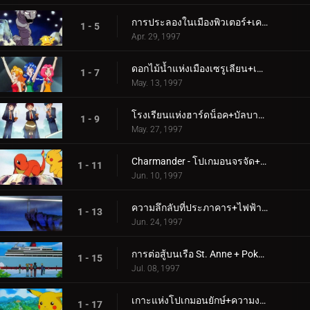
การประลองในเมืองพิวเตอร์+เคลแฟรี่และหินพระจันทร์
1 - 5
Apr. 29, 1997
ดอกไม้น้ำแห่งเมืองเซรูเลียน+เส้นทางสู่ลีกโปเกมอน
1 - 7
May. 13, 1997
โรงเรียนแห่งฮาร์ดน็อค+บัลบาซอร์ และหมู่บ้านลับ
1 - 9
May. 27, 1997
Charmander - โปเกมอนจรจัด+ทีม Squirtle มาแล้ว
1 - 11
Jun. 10, 1997
ความลึกลับที่ประภาคาร+ไฟฟ้าช็อตประลอง
1 - 13
Jun. 24, 1997
การต่อสู้บนเรือ St. Anne + Pokémon Shipwreck
1 - 15
Jul. 08, 1997
เกาะแห่งโปเกมอนยักษ์+ความงามและชายหาด
1 - 17