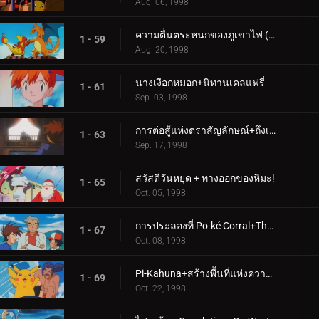
Aug. 06, 1998
ความตื่นตระหนกของภูเขาไฟ (2)+บลาซตัวส์ว่างเปล่าที่ชายหาด
1 - 59
Aug. 20, 1998
นางเงือกหมอก+นิทานเคลแฟรี่
1 - 61
Sep. 03, 1998
การต่อสู้แห่งตราสัญลักษณ์+ถึงเวลามิสเตอร์ไมม์แล้ว!
1 - 63
Sep. 17, 1998
สวัสดีวันหยุด + ทางออกของหิมะ!
1 - 65
Oct. 05, 1998
การประลองที่ Po-ké Corral+The Evolution Solution
1 - 67
Oct. 08, 1998
Pi-Kahuna+สร้างพื้นที่แห่งความเศร้าโศก
1 - 69
Oct. 22, 1998