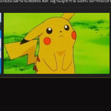
โปเกมอนในตำนาน Moltres Ash ในฐานะผู้เข้าร่วม มีอิสระในการถือเปล