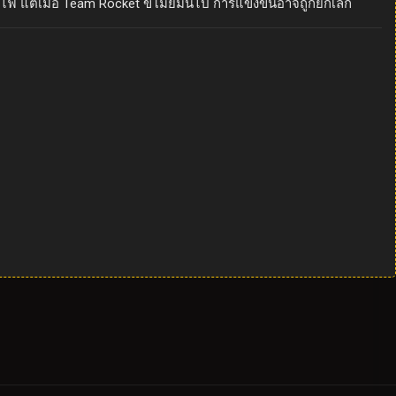
วไฟ แต่เมื่อ Team Rocket ขโมยมันไป การแข่งขันอาจถูกยกเลิก