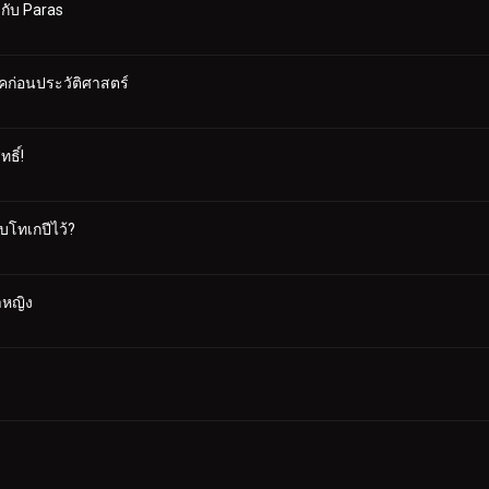
กับ Paras
ก่อนประวัติศาสตร์
ธิ์!
บโทเกปีไว้?
าหญิง