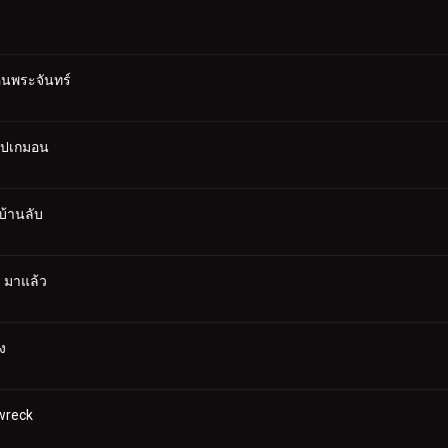
ินพระจันทร์
กโปเกมอน
บ้านลับ
 มาแล้ว
ง
wreck