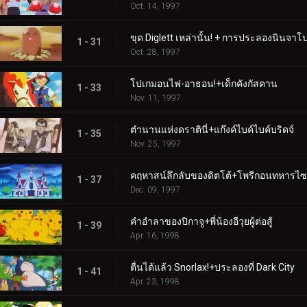
Oct. 14, 1997
ขุด Diglett เหล่านั้น! + การประลองนินจาโ
1 - 31
Oct. 28, 1997
โปเกมอนไฟ-อาธอน!+เด็กคังกัสคาน
1 - 33
Nov. 11, 1997
ตำนานแห่งดราตินี่+แก๊งค์ไบค์ไบค์บริดจ์
1 - 35
Nov. 25, 1997
คฤหาสน์ลึกลับของดิตโต้+โพรีกอนทหารไซ
1 - 37
Dec. 09, 1997
คำอำลาของปิกาจู+พี่น้องอีวุยผู้ต่อสู้
1 - 39
Apr. 16, 1998
ตื่นได้แล้ว Snorlax!+ประลองที่ Dark City
1 - 41
Apr. 23, 1998