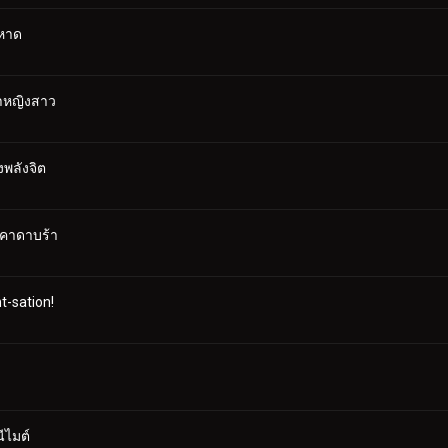
หาด
ขาหญิงสาว
พลังจิต
 คาดาบร้า
-sation!
ไมต์