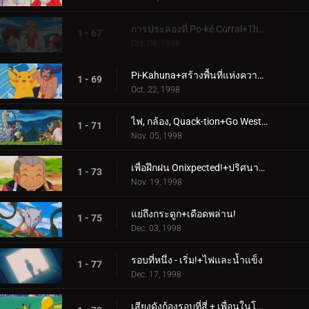
การประลองที่ Po-ké Corral+The Evolution Solution
1 - 67
Oct. 08, 1998
Pi-Kahuna+สร้างพื้นที่แห่งความเศร้าโศก
1 - 69
Oct. 22, 1998
ไฟ, กล้อง, Quack-tion+Go West Young Meowth
1 - 71
Nov. 05, 1998
เพื่อฝึกฝน Onixpected!+ปริศนาโบราณแห่งโปเกโมโพลิส
1 - 73
Nov. 19, 1998
แย่ถึงกระดูก+เดือดพล่าน!
1 - 75
Dec. 03, 1998
รอบที่หนึ่ง - เริ่ม!+ไฟและน้ำแข็ง
1 - 77
Dec. 17, 1998
เสียงดังก้องรอบที่สี่ + เพื่อนในโฉนด