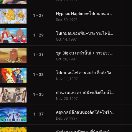
Sep. 16, 1997
Hypno's Naptime+โปเกมอน แฟชั่น แฟลช
1 - 27
Sep. 30, 1997
โปเกมอนจอมพัน+ประกายไฟบินไปหาแมกนีไมต์
1 - 29
Oct. 14, 1997
ขุด Diglett เหล่านั้น! + การประลองนินจาโปเก
1 - 31
Oct. 28, 1997
โปเกมอนไฟ-อาธอน!+เด็กคังกัสคาน
1 - 33
Nov. 11, 1997
ตำนานแห่งดราตินี่+แก๊งค์ไบค์ไบค์บริดจ์
1 - 35
Nov. 25, 1997
คฤหาสน์ลึกลับของดิตโต้+โพรีกอนทหารไซเบอร์
1 - 37
Dec. 09, 1997