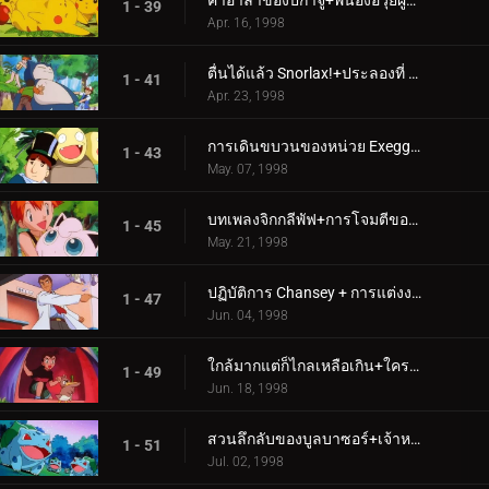
คำอำลาของปิกาจู+พี่น้องอีวุยผู้ต่อสู้
1 - 39
Apr. 16, 1998
ตื่นได้แล้ว Snorlax!+ประลองที่ Dark City
1 - 41
Apr. 23, 1998
การเดินขบวนของหน่วย Exeggutor+ปัญหากับ Paras
1 - 43
May. 07, 1998
บทเพลงจิกกลีพัฟ+การโจมตีของโปเกมอนยุคก่อนประวัติศาสตร์
1 - 45
May. 21, 1998
ปฏิบัติการ Chansey + การแต่งงานอันศักดิ์สิทธิ์!
1 - 47
Jun. 04, 1998
ใกล้มากแต่ก็ไกลเหลือเกิน+ใครจะเป็นคนเก็บโทเกปีไว้?
1 - 49
Jun. 18, 1998
สวนลึกลับของบูลบาซอร์+เจ้าหญิงปะทะเจ้าหญิง
1 - 51
Jul. 02, 1998