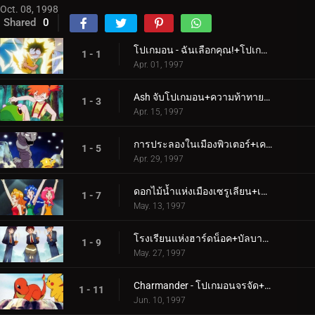
Oct. 08, 1998
Shared
0
โปเกมอน - ฉันเลือกคุณ!+โปเกมอนฉุกเฉิน!
1 - 1
Apr. 01, 1997
Ash จับโปเกมอน+ความท้าทายของซามูไร
1 - 3
Apr. 15, 1997
การประลองในเมืองพิวเตอร์+เคลแฟรี่และหินพระจันทร์
1 - 5
Apr. 29, 1997
ดอกไม้น้ำแห่งเมืองเซรูเลียน+เส้นทางสู่ลีกโปเกมอน
1 - 7
May. 13, 1997
โรงเรียนแห่งฮาร์ดน็อค+บัลบาซอร์ และหมู่บ้านลับ
1 - 9
May. 27, 1997
Charmander - โปเกมอนจรจัด+ทีม Squirtle มาแล้ว
1 - 11
Jun. 10, 1997