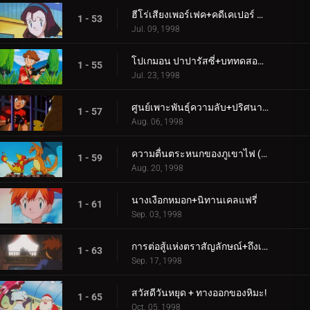
ฮีโร่เสียงเพอร์เฟค+คดีเคเปอร์ K-9!
1 - 53
Jul. 09, 1998
โปเกมอน ปาปารัสซี่+บททดสอบขั้นสุดยอด
1 - 55
Jul. 23, 1998
ศูนย์เพาะพันธุ์ความลับ+ปริศนาฉันนี้ (1)
1 - 57
Aug. 06, 1998
ความตื่นตระหนกของภูเขาไฟ (2)+บลาซตัวส์ว่างเปล่าที่ชายหาด
1 - 59
Aug. 20, 1998
นางเงือกหมอก+นิทานเคลแฟรี่
1 - 61
Sep. 03, 1998
การต่อสู้แห่งตราสัญลักษณ์+ถึงเวลามิสเตอร์ไมม์แล้ว!
1 - 63
Sep. 17, 1998
สวัสดีวันหยุด + ทางออกของหิมะ!
1 - 65
Oct. 05, 1998