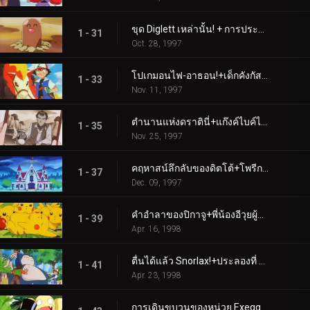
ขุด Diglett เหล่านั้น! + การประลองนินจาโปเก
1 - 31
Oct. 28, 1997
โปเกมอนไฟ-อาธอน!+เด็กคังกัสคาน
1 - 33
Nov. 11, 1997
ตำนานแห่งดราตินี่+แก๊งค์ไบค์ไบค์บริดจ์
1 - 35
Nov. 25, 1997
คฤหาสน์ลึกลับของดิตโต้+โพรีกอนทหารไซเบอร์
1 - 37
Dec. 09, 1997
คำอำลาของปิกาจู+พี่น้องอีวุยผู้ต่อสู้
1 - 39
Apr. 16, 1998
ตื่นได้แล้ว Snorlax!+ประลองที่ Dark City
1 - 41
Apr. 23, 1998
การเดินขบวนของหน่วย Exeggutor+ปัญหากับ Paras