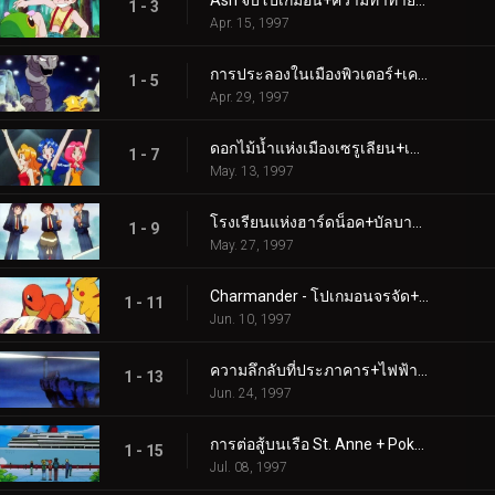
Ash จับโปเกมอน+ความท้าทายของซามูไร
1 - 3
Apr. 15, 1997
การประลองในเมืองพิวเตอร์+เคลแฟรี่และหินพระจันทร์
1 - 5
Apr. 29, 1997
ดอกไม้น้ำแห่งเมืองเซรูเลียน+เส้นทางสู่ลีกโปเกมอน
1 - 7
May. 13, 1997
โรงเรียนแห่งฮาร์ดน็อค+บัลบาซอร์ และหมู่บ้านลับ
1 - 9
May. 27, 1997
Charmander - โปเกมอนจรจัด+ทีม Squirtle มาแล้ว
1 - 11
Jun. 10, 1997
ความลึกลับที่ประภาคาร+ไฟฟ้าช็อตประลอง
1 - 13
Jun. 24, 1997
การต่อสู้บนเรือ St. Anne + Pokémon Shipwreck
1 - 15
Jul. 08, 1997