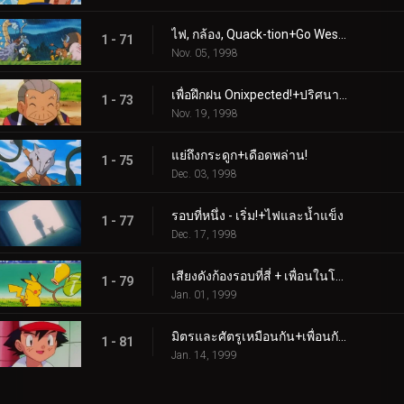
ไฟ, กล้อง, Quack-tion+Go West Young Meowth
1 - 71
Nov. 05, 1998
เพื่อฝึกฝน Onixpected!+ปริศนาโบราณแห่งโปเกโมโพลิส
1 - 73
Nov. 19, 1998
แย่ถึงกระดูก+เดือดพล่าน!
1 - 75
Dec. 03, 1998
รอบที่หนึ่ง - เริ่ม!+ไฟและน้ำแข็ง
1 - 77
Dec. 17, 1998
เสียงดังก้องรอบที่สี่ + เพื่อนในโฉนด
1 - 79
Jan. 01, 1999
มิตรและศัตรูเหมือนกัน+เพื่อนกันจนถึงที่สุด
1 - 81
Jan. 14, 1999