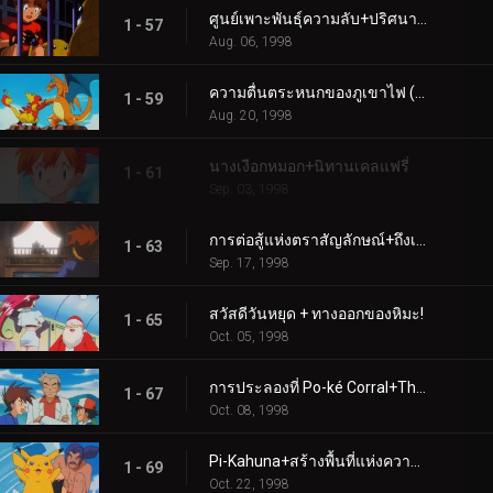
ศูนย์เพาะพันธุ์ความลับ+ปริศนาฉันนี้ (1)
1 - 57
Aug. 06, 1998
ความตื่นตระหนกของภูเขาไฟ (2)+บลาซตัวส์ว่างเปล่าที่ชายหาด
1 - 59
Aug. 20, 1998
นางเงือกหมอก+นิทานเคลแฟรี่
1 - 61
Sep. 03, 1998
การต่อสู้แห่งตราสัญลักษณ์+ถึงเวลามิสเตอร์ไมม์แล้ว!
1 - 63
Sep. 17, 1998
สวัสดีวันหยุด + ทางออกของหิมะ!
1 - 65
Oct. 05, 1998
การประลองที่ Po-ké Corral+The Evolution Solution
1 - 67
Oct. 08, 1998
Pi-Kahuna+สร้างพื้นที่แห่งความเศร้าโศก
1 - 69
Oct. 22, 1998