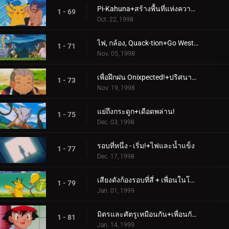
Pi-Kahuna+สร้างพื้นที่แห่งความเศร้าโศก
1 - 69
Oct. 22, 1998
ไฟ, กล้อง, Quack-tion+Go West Young Meowth
1 - 71
Nov. 05, 1998
เพื่อฝึกฝน Onixpected!+ปริศนาโบราณแห่งโปเกโมโพลิส
1 - 73
Nov. 19, 1998
แย่ถึงกระดูก+เดือดพล่าน!
1 - 75
Dec. 03, 1998
รอบที่หนึ่ง - เริ่ม!+ไฟและน้ำแข็ง
1 - 77
Dec. 17, 1998
เสียงดังก้องรอบที่สี่ + เพื่อนในโฉนด
1 - 79
Jan. 01, 1999
มิตรและศัตรูเหมือนกัน+เพื่อนกันจนถึงที่สุด
1 - 81
Jan. 14, 1999