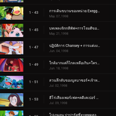
การเดินขบวนของหน่วย Exeggutor+ปัญหากับ Paras
1 - 43
May. 07, 1998
บทเพลงจิกกลีพัฟ+การโจมตีของโปเกมอนยุคก่อนประวัติศาสตร์
1 - 45
May. 21, 1998
ปฏิบัติการ Chansey + การแต่งงานอันศักดิ์สิทธิ์!
1 - 47
Jun. 04, 1998
ใกล้มากแต่ก็ไกลเหลือเกิน+ใครจะเป็นคนเก็บโทเกปีไว้?
1 - 49
Jun. 18, 1998
สวนลึกลับของบูลบาซอร์+เจ้าหญิงปะทะเจ้าหญิง
1 - 51
Jul. 02, 1998
ฮีโร่เสียงเพอร์เฟค+คดีเคเปอร์ K-9!
1 - 53
Jul. 09, 1998
โปเกมอน ปาปารัสซี่+บททดสอบขั้นสุดยอด