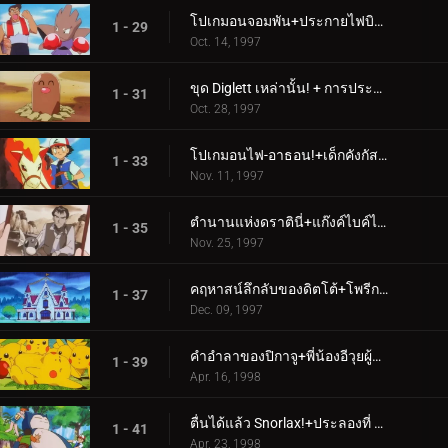
โปเกมอนจอมพัน+ประกายไฟบินไปหาแมกนีไมต์
1 - 29
Oct. 14, 1997
ขุด Diglett เหล่านั้น! + การประลองนินจาโปเก
1 - 31
Oct. 28, 1997
โปเกมอนไฟ-อาธอน!+เด็กคังกัสคาน
1 - 33
Nov. 11, 1997
ตำนานแห่งดราตินี่+แก๊งค์ไบค์ไบค์บริดจ์
1 - 35
Nov. 25, 1997
คฤหาสน์ลึกลับของดิตโต้+โพรีกอนทหารไซเบอร์
1 - 37
Dec. 09, 1997
คำอำลาของปิกาจู+พี่น้องอีวุยผู้ต่อสู้
1 - 39
Apr. 16, 1998
ตื่นได้แล้ว Snorlax!+ประลองที่ Dark City
1 - 41
Apr. 23, 1998