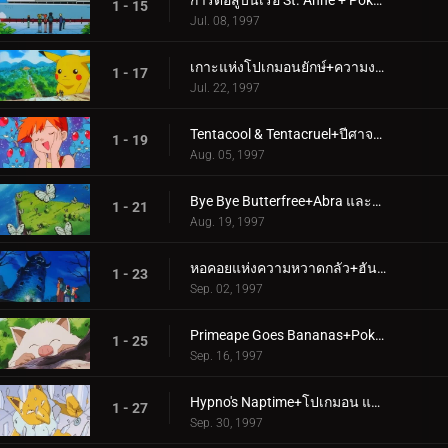
การต่อสู้บนเรือ St. Anne + Pokémon Shipwreck
1 - 15
Jul. 08, 1997
เกาะแห่งโปเกมอนยักษ์+ความงามและชายหาด
1 - 17
Jul. 22, 1997
Tentacool & Tentacruel+ปีศาจแห่งยอดเขาหญิงสาว
1 - 19
Aug. 05, 1997
Bye Bye Butterfree+Abra และการประลองพลังจิต
1 - 21
Aug. 19, 1997
หอคอยแห่งความหวาดกลัว+ฮันเตอร์ ปะทะ คาดาบร้า
1 - 23
Sep. 02, 1997
Primeape Goes Bananas+Pokémon Scent-sation!
1 - 25
Sep. 16, 1997
Hypno's Naptime+โปเกมอน แฟชั่น แฟลช
1 - 27
Sep. 30, 1997