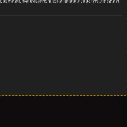
เปลือกหินที่ปกคลุมท้องฟ้ายามเย็นด้วยสีสันและแสง การแสดงอันน่า