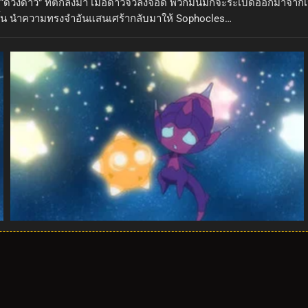
บ “ดวงดาว” ที่ตกลงมา เมื่อดาวจิ๋วลงจอด พวกมันมักจะระเบิดออกมาจาก
ช่นนั้น นำความทรงจำอันแสนเศร้ากลับมาให้ Sophocles…