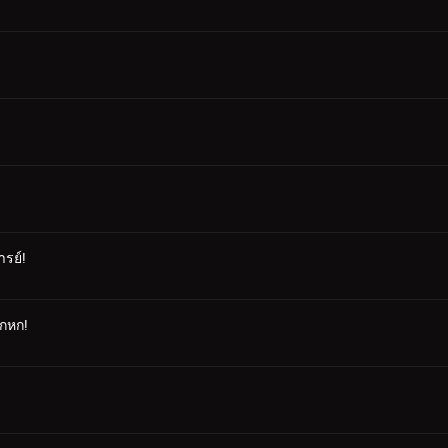
ารย์!
โกหก!