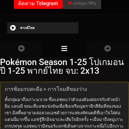
ติดตาม Telegram
แจ้งปัญหาวีดีโอ
พากย์ไทย
Pokémon Season 1-25 โปเกมอน
ปี 1-25 พากย์ไทย จบ: 2x13
การซ้อมรบสะดือ + การโจมตีของว่าง
ทั้งกลุ่มมาถึงเกาะนาเวล ซึ่งแอชพบว่าตัวเองต้องต่อกรกับหัวหน้า
ยิม แดนนี่ ขณะที่แอชแข่งขันเพื่อชิงเหรียญตราลีกสีส้มที่สองของ
เขา มิสตี้พยายามล่อลวงแอชด้วยการแสดงทัศนคติที่เอาใจใส่ต่อ
แดนนี่มากขึ้น แอชรู้สึกอิจฉาและเสียใจอีกครั้ง +เมื่อมาถึงหมู่เกาะ
เกรปฟรุต แอชพบว่ามีสนอร์แลกซ์เดินทางจากเกาะหนึ่งไปอีกเกาะ