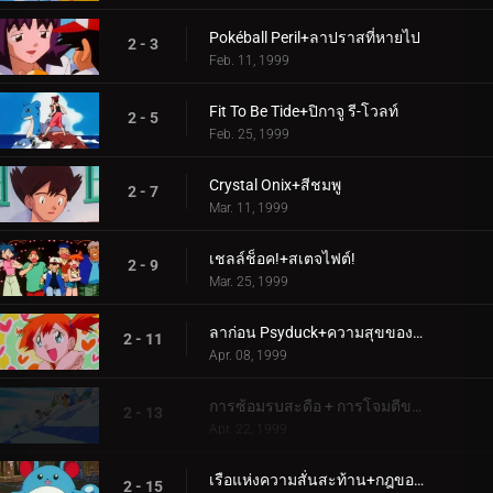
Pokéball Peril+ลาปราสที่หายไป
2 - 3
Feb. 11, 1999
Fit To Be Tide+ปิกาจู รี-โวลท์
2 - 5
Feb. 25, 1999
Crystal Onix+สีชมพู
2 - 7
Mar. 11, 1999
เชลล์ช็อค!+สเตจไฟต์!
2 - 9
Mar. 25, 1999
ลาก่อน Psyduck+ความสุขของโปเกมอน
2 - 11
Apr. 08, 1999
การซ้อมรบสะดือ + การโจมตีของว่าง
2 - 13
Apr. 22, 1999
เรือแห่งความสั่นสะท้าน+กฎของเหมียว!
2 - 15