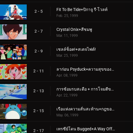
Fit To Be Tide+ปิกาจู รี-โวลท์
2 - 5
Feb. 25, 1999
Crystal Onix+สีชมพู
2 - 7
Mar. 11, 1999
เชลล์ช็อค!+สเตจไฟต์!
2 - 9
Mar. 25, 1999
ลาก่อน Psyduck+ความสุขของโปเกมอน
2 - 11
Apr. 08, 1999
การซ้อมรบสะดือ + การโจมตีของว่าง
2 - 13
Apr. 22, 1999
เรือแห่งความสั่นสะท้าน+กฎของเหมียว!
2 - 15
May. 06, 1999
เทรซีย์โดน Bugged+A Way Off Day Off
2 - 17