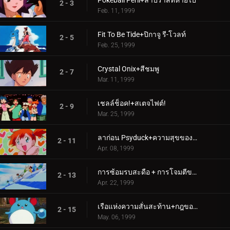
Pokéball Peril+ลาปราสที่หายไป
2 - 3
Feb. 11, 1999
Fit To Be Tide+ปิกาจู รี-โวลท์
2 - 5
Feb. 25, 1999
Crystal Onix+สีชมพู
2 - 7
Mar. 11, 1999
เชลล์ช็อค!+สเตจไฟต์!
2 - 9
Mar. 25, 1999
ลาก่อน Psyduck+ความสุขของโปเกมอน
2 - 11
Apr. 08, 1999
การซ้อมรบสะดือ + การโจมตีของว่าง
2 - 13
Apr. 22, 1999
เรือแห่งความสั่นสะท้าน+กฎของเหมียว!
2 - 15
May. 06, 1999