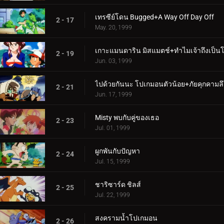
เทรซีย์โดน Bugged+A Way Off Day Off
2 - 17
May. 20, 1999
เกาะแมนดาริน มิสแมตช์+ทำไมเจ้าถึงเป็
2 - 19
Jun. 03, 1999
ไปด้วยกันนะ โปเกมอนตัวน้อย+ภัยคุกคามลึ
2 - 21
Jun. 17, 1999
Misty พบกับคู่ของเธอ
2 - 23
Jul. 01, 1999
ผูกพันกับปัญหา
2 - 24
Jul. 15, 1999
ชาริซาร์ด ชิลส์
2 - 25
Jul. 22, 1999
สงครามน้ำโปเกมอน
2 - 26