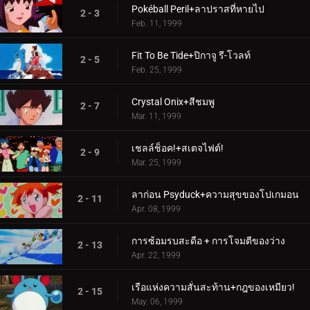
Pokéball Peril+ลาปราสที่หายไป
2 - 3
Feb. 11, 1999
Fit To Be Tide+ปิกาจู รี-โวลท์
2 - 5
Feb. 25, 1999
Crystal Onix+สีชมพู
2 - 7
Mar. 11, 1999
เชลล์ช็อค!+สเตจไฟต์!
2 - 9
Mar. 25, 1999
ลาก่อน Psyduck+ความสุขของโปเกมอน
2 - 11
Apr. 08, 1999
การซ้อมรบสะดือ + การโจมตีของว่าง
2 - 13
Apr. 22, 1999
เรือแห่งความสั่นสะท้าน+กฎของเหมียว!
2 - 15
May. 06, 1999