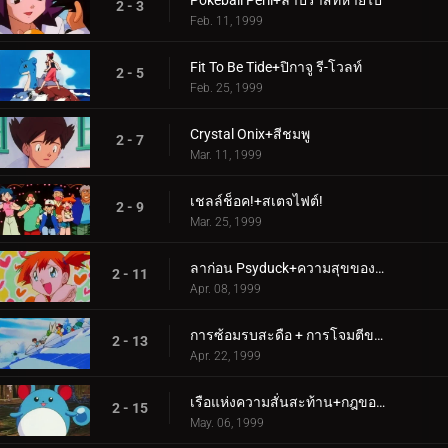
Pokéball Peril+ลาปราสที่หายไป
2 - 3
Feb. 11, 1999
Fit To Be Tide+ปิกาจู รี-โวลท์
2 - 5
Feb. 25, 1999
Crystal Onix+สีชมพู
2 - 7
Mar. 11, 1999
เชลล์ช็อค!+สเตจไฟต์!
2 - 9
Mar. 25, 1999
ลาก่อน Psyduck+ความสุขของโปเกมอน
2 - 11
Apr. 08, 1999
การซ้อมรบสะดือ + การโจมตีของว่าง
2 - 13
Apr. 22, 1999
เรือแห่งความสั่นสะท้าน+กฎของเหมียว!
2 - 15
May. 06, 1999