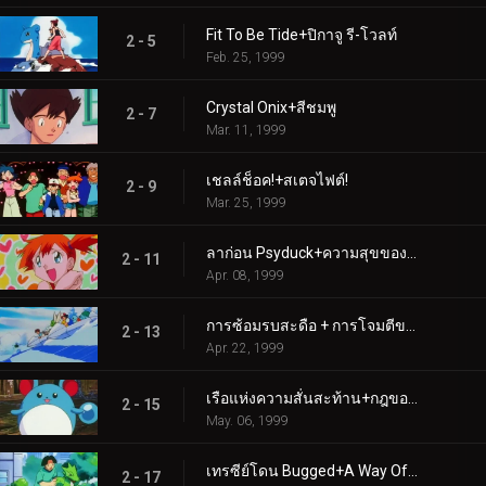
Fit To Be Tide+ปิกาจู รี-โวลท์
2 - 5
Feb. 25, 1999
Crystal Onix+สีชมพู
2 - 7
Mar. 11, 1999
เชลล์ช็อค!+สเตจไฟต์!
2 - 9
Mar. 25, 1999
ลาก่อน Psyduck+ความสุขของโปเกมอน
2 - 11
Apr. 08, 1999
การซ้อมรบสะดือ + การโจมตีของว่าง
2 - 13
Apr. 22, 1999
เรือแห่งความสั่นสะท้าน+กฎของเหมียว!
2 - 15
May. 06, 1999
เทรซีย์โดน Bugged+A Way Off Day Off
2 - 17