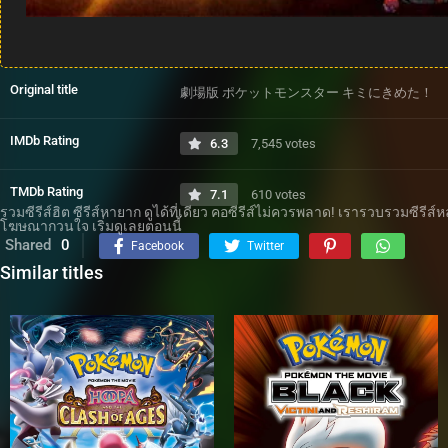
Original title
劇場版 ポケットモンスター キミにきめた！
IMDb Rating
6.3
7,545 votes
TMDb Rating
7.1
610 votes
รวมซีรีส์ฮิต ซีรีส์หายาก ดูได้ที่เดียว คอซีรีส์ไม่ควรพลาด! เรารวบรวมซีรี
โฆษณากวนใจ เริ่มดูเลยตอนนี้
Shared
0
Facebook
Twitter
Similar titles