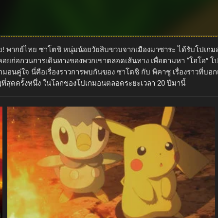
! พากย์ไทย ซาโตชิ หนุ่มน้อยวัยสิบขวบจากเมืองมาซาระ ได้รับโปเกมอนตั
ีที่คอยก่อกวนการเดินทางของพวกเขาตลอดเส้นทาง เพื่อตามหา “โฮโอ” โปเ
นคู่ใจ นี่คือเรื่องราวการพบกันของ ซาโตชิ กับ พิคาชู เรื่องราวที่บอ
ญที่สุดครั้งหนึ่ง ในโลกของโปเกมอนตลอดระยะเวลา 20 ปีมานี้