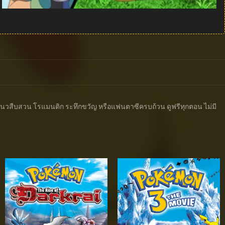
ีทั้งแนวสืบสวน โรแมนติก ระทึกขวัญ หรือแฟนตาซีครบถ้วน ดูฟรีทุกตอน ไม่มี