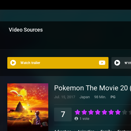
Video Sources
Watch trailer
พาก
Pokemon The Movie 20 (2
Jul. 15, 2017
Japan
98 Min.
PG
7
1
vote