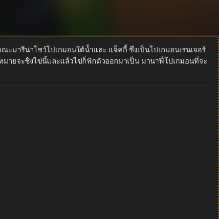
ณะมารีน่าโชว์โปเกมอนใต้น้ำและ แจ็คกี้ ซึ่งเป็นโปเกมอนเรนเจอร์
มายจะชิงไข่นี้และแล้วไข่ก็ฟักตัวออกมาเป็น มานาฟี่โปเกมอนที่จะ