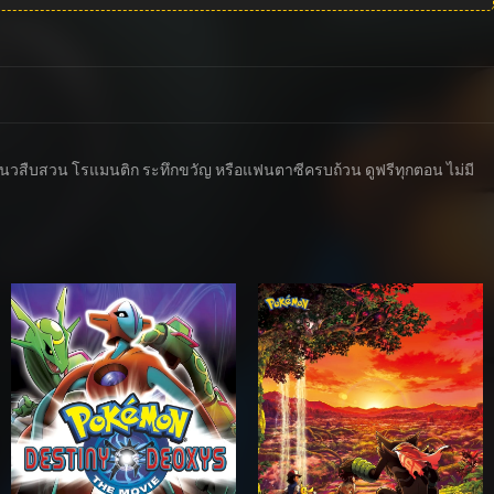
ีทั้งแนวสืบสวน โรแมนติก ระทึกขวัญ หรือแฟนตาซีครบถ้วน ดูฟรีทุกตอน ไม่มี