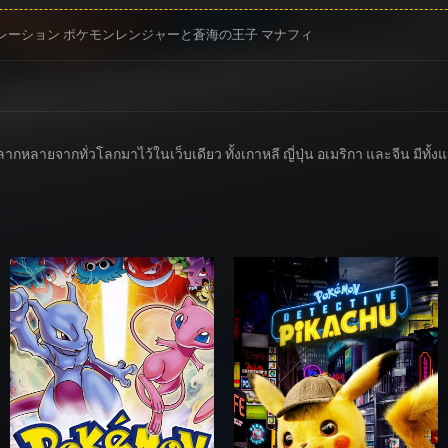
レーション ポケモンレンジャーと蒼海の王子 マナフィ
ส์หลากหลายจากทั่วโลกมาไว้ในเว็บเดียว ทั้งเกาหลี ญี่ปุ่น อเมริกา และจีน ม