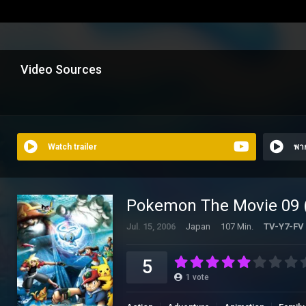
Video Sources
Watch trailer
พา
Pokemon The Movie 09 (2
Jul. 15, 2006
Japan
107 Min.
TV-Y7-FV
5
1
vote