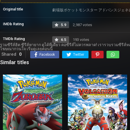
Original title
劇場版ポケットモンスター アドバンスジェネ
IMDb Rating
5.9
2,987 votes
TMDb Rating
6.5
193 votes
รวมซีรีส์ฮิต ซีรีส์หายาก ดูได้ที่เดียว คอซีรีส์ไม่ควรพลาด! เรารวบรวมซีรี
โฆษณากวนใจ เริ่มดูเลยตอนนี้
Shared
0
Facebook
Twitter
Similar titles