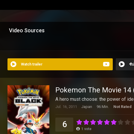
Video Sources
Watch trailer
ซั
Pokemon The Movie 14 (20
A hero must choose: the power of ideal
Jul. 16, 2011
Japan
96 Min.
Not Rated
6
1
vote