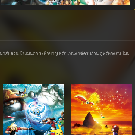
ีทั้งแนวสืบสวน โรแมนติก ระทึกขวัญ หรือแฟนตาซีครบถ้วน ดูฟรีทุกตอน ไม่มี