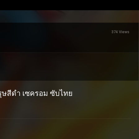
374 Views
ุรุษสีดำ เซครอม ซับไทย