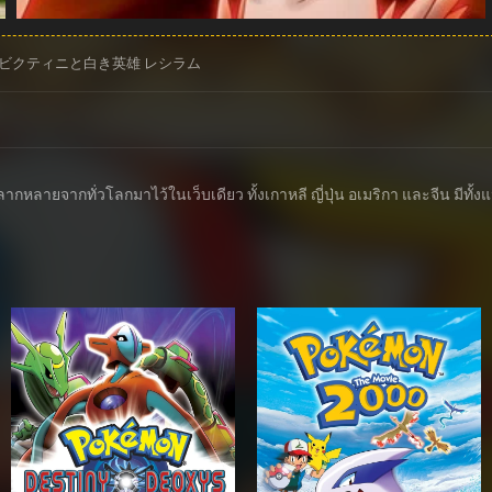
 ビクティニと白き英雄 レシラム
ส์หลากหลายจากทั่วโลกมาไว้ในเว็บเดียว ทั้งเกาหลี ญี่ปุ่น อเมริกา และจีน ม