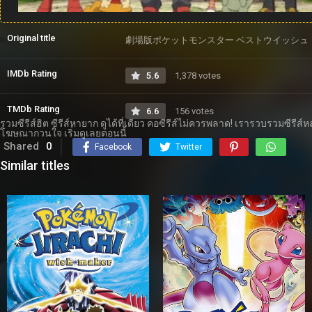
Original title
劇場版ポケットモンスター ベストウイッシュ
IMDb Rating
5.6
1,378 votes
TMDb Rating
6.6
156 votes
รวมซีรีส์ฮิต ซีรีส์หายาก ดูได้ที่เดียว คอซีรีส์ไม่ควรพลาด! เรารวบรวมซีรี
โฆษณากวนใจ เริ่มดูเลยตอนนี้
Shared
0
Facebook
Twitter
Similar titles