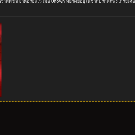
กว่าที่พวกเขาต่อรองไว้ เมื่อ Unown ที่อาศัยอยู่ในซากปรักหักพังโกรธ