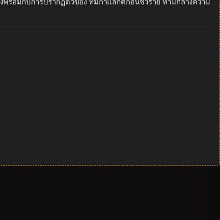
เคืองพร้อมกับการปรากฏตัวของ ทีมกาแลกติกอันชั่วร้าย ท่ามกลางความ