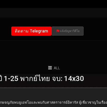
ติดตาม Telegram
แจ้งปัญหาวีดีโอ
ALL
 1-25 พากย์ไทย จบ: 14x30
ักผจญภัยพบยูเอฟโอและพบกับศาสตราจารย์อิคารัส ผู้เชี่ยวชาญในเรื่องน