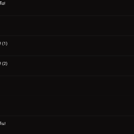
ือ!
 (1)
 (2)
้น!