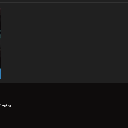
งไฟฟ้า!