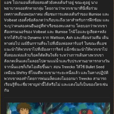
แอช โปเกมอนหิ่งห้อยสองตัวยังคงเต้นรำอยู่ ขณะดูอยู่ นาง
พยาบาลจอยทักทายกลุ่ม โดยถามว่าพวกเขามาที่นี่เพื่อร่วม
เทศกาลเดือนพฤษภาคม เพื่อชมการแสดงเต้นรำของ Illumise และ
Volbeat เธอตั้งข้อสังเกตว่าเกือบจะถึงเวลาสำหรับการฝึกซ้อม และ
ระบุว่าคนสองคนยืนอยู่ที่ท่าเรือของทะเลสาบ โดยบอกว่าพวกเขา
คือเทรนเนอร์ของ Volbeat และ Illumise โรมิโอและจูเลียต+หลัง
จากได้รับป้าย Dynamo จาก Wattson, Ash และเพื่อนร่วมทีม เดิน
ทางต่อไป เมย์ยืนกรานที่จะไปที่เมืองฟอลลาร์บอร์ ในขณะที่แอช
แนะนำให้พวกเขาไปที่เมืองลาวาริดจ์ แม็กซ์แนะนำให้พวกเขาไป
ทั้งสองแห่งแล้วบร็อคก็ตัดสินใจสั่ง ระหว่างการเดินทางพวกเขา
สังเกตเห็นแตงโมลอยไปตามแม่น้ำและรับประทานอาหารกลางวัน
จากนั้นแอชก็เกิดไอเดียขึ้นมา: สอน Treecko ให้ใช้ Bullet Seed
เหมือน Shiftry ที่โจมตีพวกเขามาระยะหนึ่งแล้ว และในทางปฏิบัติ
พวกเขาลองทำโดยการพ่นเมล็ดแตงโมออกมา Treecko สามารถ
เรียนรู้ที่จะเชี่ยวชาญท่านี้ได้หรือไม่ และแตงโมก็เป็นของใครเช่น
กัน